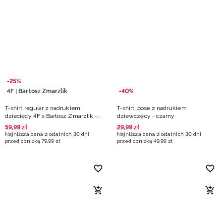
-25%
4F | Bartosz Zmarzlik
-40%
T-shirt regular z nadrukiem
T-shirt loose z nadrukiem
dziecięcy 4F x Bartosz Zmarzlik -
dziewczęcy - czarny
czarny
59
,
99
zł
29
,
99
zł
Najniższa cena z ostatnich 30 dni
Najniższa cena z ostatnich 30 dni
przed obniżką
79
,
99
zł
przed obniżką
49
,
99
zł