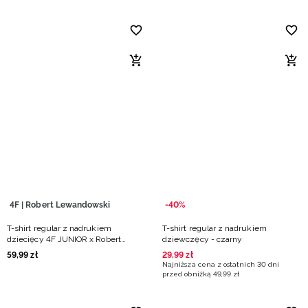
4F | Robert Lewandowski
-40%
T-shirt regular z nadrukiem
T-shirt regular z nadrukiem
dziecięcy 4F JUNIOR x Robert
dziewczęcy - czarny
Lewandowski - czarny
59
,
99
zł
29
,
99
zł
Najniższa cena z ostatnich 30 dni
przed obniżką
49
,
99
zł