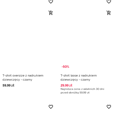
-50%
T-shirt oversize z nadrukiem
T-shirt loose z nadrukiem
dziewczęcy - czarny
dziewczęcy - czarny
59
,
99
zł
29
,
99
zł
Najniższa cena z ostatnich 30 dni
przed obniżką
59
,
99
zł