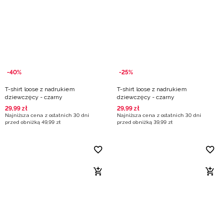
-40%
-25%
T-shirt loose z nadrukiem
T-shirt loose z nadrukiem
dziewczęcy - czarny
dziewczęcy - czarny
29
,
99
zł
29
,
99
zł
Najniższa cena z ostatnich 30 dni
Najniższa cena z ostatnich 30 dni
przed obniżką
49
,
99
zł
przed obniżką
39
,
99
zł