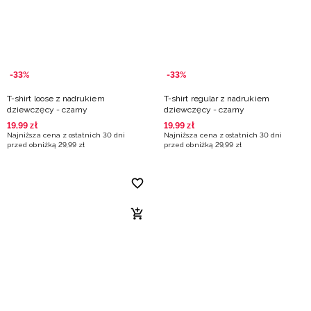
-33%
-33%
T-shirt loose z nadrukiem
T-shirt regular z nadrukiem
dziewczęcy - czarny
dziewczęcy - czarny
19
,
99
zł
19
,
99
zł
Najniższa cena z ostatnich 30 dni
Najniższa cena z ostatnich 30 dni
przed obniżką
29
,
99
zł
przed obniżką
29
,
99
zł