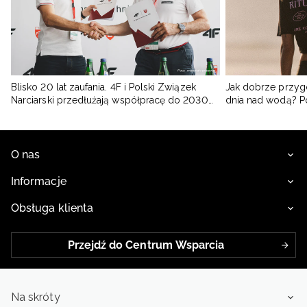
Blisko 20 lat zaufania. 4F i Polski Związek
Jak dobrze przyg
Narciarski przedłużają współpracę do 2030
dnia nad wodą? 
roku
O nas
Informacje
Obsługa klienta
Przejdź do Centrum Wsparcia
Na skróty