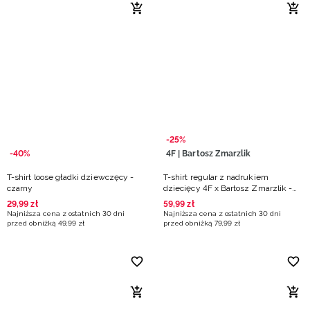
-25%
-40%
4F | Bartosz Zmarzlik
T-shirt loose gładki dziewczęcy -
T-shirt regular z nadrukiem
czarny
dziecięcy 4F x Bartosz Zmarzlik -
czarny
29
,
99
zł
59
,
99
zł
Najniższa cena z ostatnich 30 dni
Najniższa cena z ostatnich 30 dni
przed obniżką
49
,
99
zł
przed obniżką
79
,
99
zł