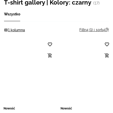
T-shirt gallery | Kolory: czarny
(17)
Niemiecki / EUR
Wszystko
Rumuński / RON
Filtruj (1) i sortuj
1 kolumna
Słowacki / EUR
Ukraiński / UAH
Nowość
Nowość