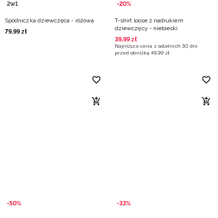
2w1
-20%
Spódniczka dziewczęca - różowa
T-shirt loose z nadrukiem
dziewczęcy - niebieski
79
,
99
zł
39
,
99
zł
Najniższa cena z ostatnich 30 dni
przed obniżką
49
,
99
zł
-50%
-33%