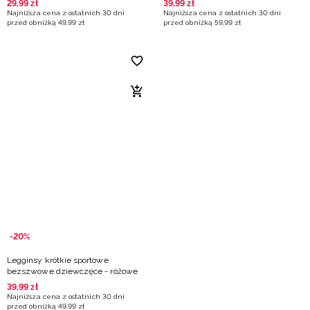
29
,
99
zł
39
,
99
zł
Najniższa cena z ostatnich 30 dni
Najniższa cena z ostatnich 30 dni
przed obniżką
49
,
99
zł
przed obniżką
59
,
99
zł
-20%
Legginsy krótkie sportowe
bezszwowe dziewczęce - różowe
39
,
99
zł
Najniższa cena z ostatnich 30 dni
przed obniżką
49
,
99
zł