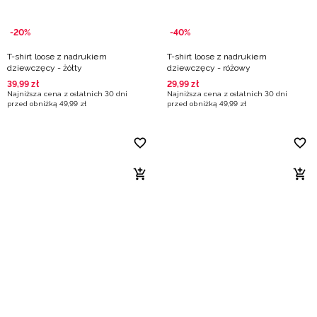
-20%
-40%
T-shirt loose z nadrukiem
T-shirt loose z nadrukiem
dziewczęcy - żółty
dziewczęcy - różowy
39
,
99
zł
29
,
99
zł
Najniższa cena z ostatnich 30 dni
Najniższa cena z ostatnich 30 dni
przed obniżką
49
,
99
zł
przed obniżką
49
,
99
zł