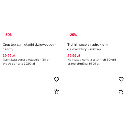
Niemiecki / EUR
Rumuński / RON
Słowacki / EUR
-50%
-25%
Crop top slim gładki dziewczęcy -
T-shirt loose z nadrukiem
Ukraiński / UAH
czarny
dziewczęcy - różowy
19
,
99
zł
29
,
99
zł
Najniższa cena z ostatnich 30 dni
Najniższa cena z ostatnich 30 dni
przed obniżką
39
,
99
zł
przed obniżką
39
,
99
zł