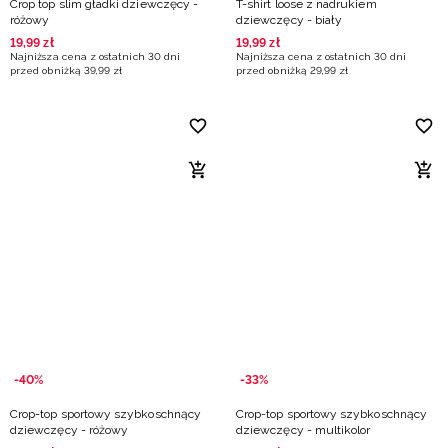
Crop top slim gładki dziewczęcy -
T-shirt loose z nadrukiem
różowy
dziewczęcy - biały
19
,
99
zł
19
,
99
zł
Najniższa cena z ostatnich 30 dni
Najniższa cena z ostatnich 30 dni
przed obniżką
39
,
99
zł
przed obniżką
29
,
99
zł
-40%
-33%
Crop-top sportowy szybkoschnący
Crop-top sportowy szybkoschnący
dziewczęcy - różowy
dziewczęcy - multikolor