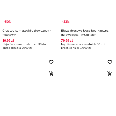
-50%
-33%
Crop top slim gładki dziewczęcy -
Bluza dresowa loose bez kaptura
fioletowy
dziewczęca - multikolor
19
,
99
zł
79
,
99
zł
Najniższa cena z ostatnich 30 dni
Najniższa cena z ostatnich 30 dni
przed obniżką
39
,
99
zł
przed obniżką
119
,
99
zł