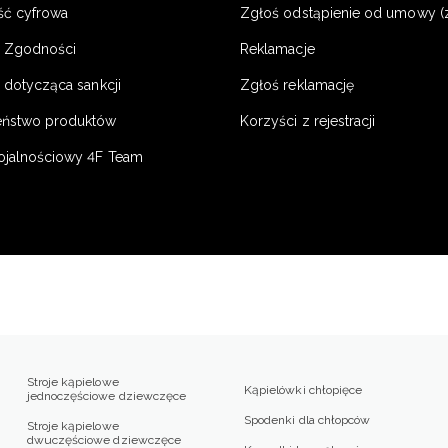
ść cyfrowa
Zgłoś odstąpienie od umowy (
e Zgodności
Reklamacje
 dotycząca sankcji
Zgłoś reklamację
eństwo produktów
Korzyści z rejestracji
ojalnościowy 4F Team
Stroje kąpielowe
Kąpielówki chłopięce
jednoczęściowe dziewczęce
Spodenki dla chłopców
Stroje kąpielowe
dwuczęściowe dziewczęce