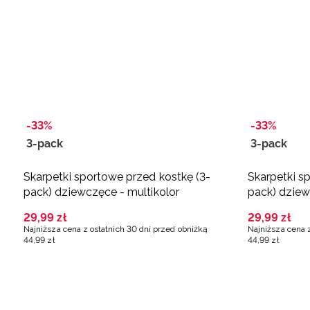
-33%
-33%
3-pack
3-pack
Skarpetki sportowe przed kostkę (3-
Skarpetki s
pack) dziewczęce - multikolor
pack) dziew
29
,
99
zł
29
,
99
zł
Najniższa cena z ostatnich 30 dni przed obniżką
Najniższa cena 
44
,
99
zł
44
,
99
zł