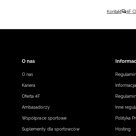
Kontakt
4F C
O nas
Informac
O nas
Regulami
Kariera
Informacj
Oferta 4F
Regulamin
Ambasadorzy
Inne regu
Współprace sportowe
Polityka P
Suplementy dla sportowców
Hosting