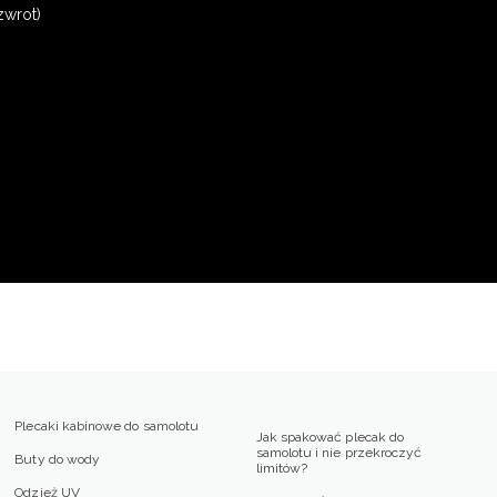
zwrot)
Plecaki kabinowe do samolotu
Jak spakować plecak do
samolotu i nie przekroczyć
Buty do wody
limitów?
Odzież UV