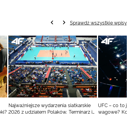
Sprawdź wszystkie wpisy
Najważniejsze wydarzenia siatkarskie
UFC – co to jest 
oki?
2026 z udziałem Polaków. Terminarz i
wagowe? Kompl
turnieje