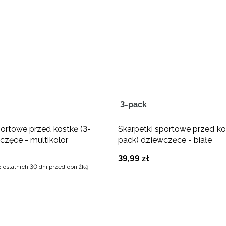
3-pack
portowe przed kostkę (3-
Skarpetki sportowe przed ko
częce - multikolor
pack) dziewczęce - białe
39
,
99
zł
z ostatnich 30 dni przed obniżką