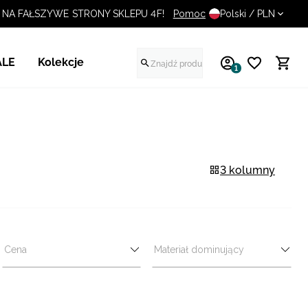
UWAGA NA FAŁSZYWE STRONY SKLEPU 4F!
Pomoc
Polski / PLN
ALE
Kolekcje
1
3 kolumny
Cena
Materiał dominujący