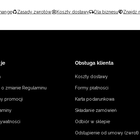
hange
Zasady zwrotów
Koszty dostawy
Dla biznesu
Znajdź 
je
Obsługa klienta
n
Koszty dostawy
a o zmianie Regulaminu
Formy płatności
y promocji
Karta podarunkowa
laminy
Składanie zamówień
rywatności
Odbiór w sklepie
Odstąpienie od umowy (zwrot) -