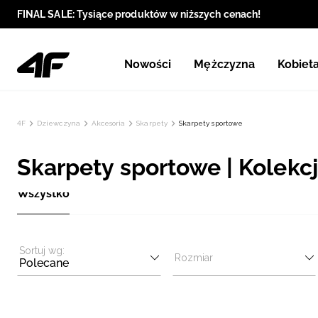
FINAL SALE: Tysiące produktów w niższych cenach!
Nowości
Mężczyzna
Kobiet
4F
Dziewczyna
Akcesoria
Skarpety
Skarpety sportowe
Skarpety sportowe | Kolekcj
Wszystko
Sortuj wg:
Rozmiar
Polecane