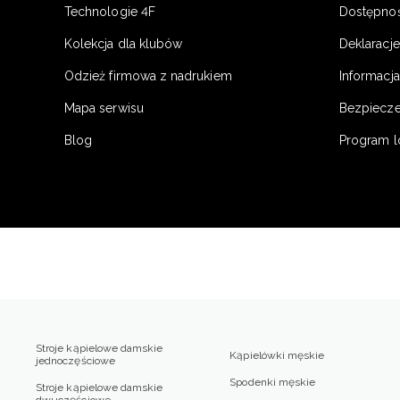
Technologie 4F
Dostępno
Kolekcja dla klubów
Deklaracj
Odzież firmowa z nadrukiem
Informacja
Mapa serwisu
Bezpiecz
Blog
Program l
Stroje kąpielowe damskie
Kąpielówki męskie
jednoczęściowe
Spodenki męskie
Stroje kąpielowe damskie
dwuczęściowe