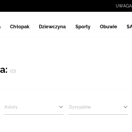
a
Chłopak
Dziewczyna
Sporty
Obuwie
S
a:
(0)
Kolory
Dyscyplina