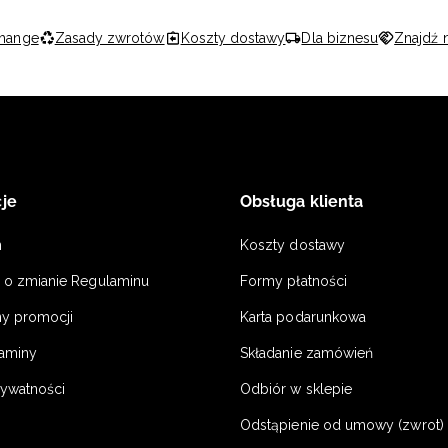
hange
Zasady zwrotów
Koszty dostawy
Dla biznesu
Znajdź 
je
Obsługa klienta
n
Koszty dostawy
a o zmianie Regulaminu
Formy płatności
y promocji
Karta podarunkowa
laminy
Składanie zamówień
rywatności
Odbiór w sklepie
Odstąpienie od umowy (zwrot) -