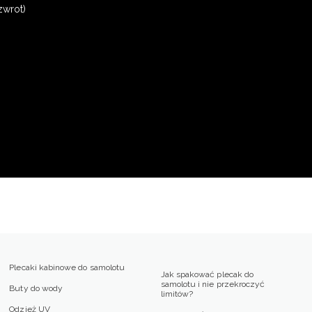
zwrot)
Plecaki kabinowe do samolotu
Jak spakować plecak do
samolotu i nie przekroczyć
Buty do wody
limitów?
Odzież UV