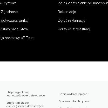
ść cyfrowa
Zgłoś odstąpienie od umowy (
e Zgodności
Reklamacje
 dotycząca sankcji
Zgłoś reklamację
eństwo produktów
Korzyści z rejestracji
ojalnościowy 4F Team
Stroje kąpielowe
Kąpielówki chłopięce
jednoczęściowe dziewczęce
Spodenki dla chłopców
Stroje kąpielowe
dwuczęściowe dziewczęce