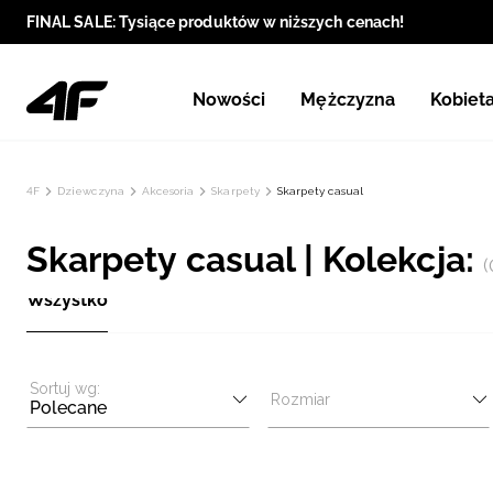
FINAL SALE: Tysiące produktów w niższych cenach!
Nowości
Mężczyzna
Kobiet
4F
Dziewczyna
Akcesoria
Skarpety
Skarpety casual
Skarpety casual | Kolekcja:
(
Wszystko
Sortuj wg:
Rozmiar
Polecane