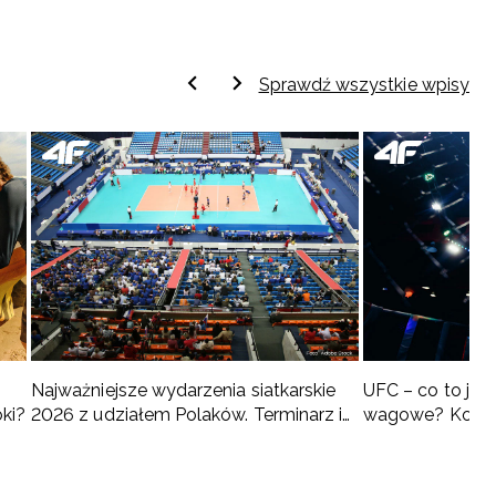
Sprawdź wszystkie wpisy
Najważniejsze wydarzenia siatkarskie
UFC – co to jest 
oki?
2026 z udziałem Polaków. Terminarz i
wagowe? Kompl
turnieje