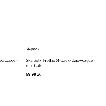
4-pack
3
iewczęce -
Skarpetki krótkie (4-pack) dziewczęce -
S
multikolor
d
59
,
99
zł
3
Na
4