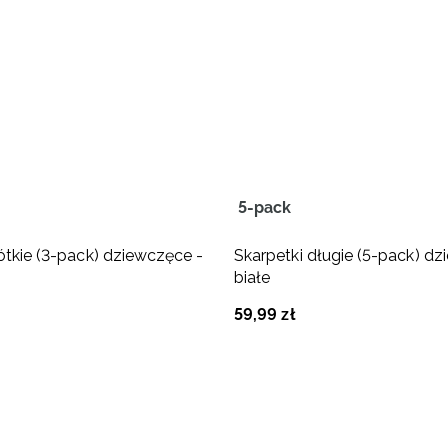
5-pack
rótkie (3-pack) dziewczęce -
Skarpetki długie (5-pack) dz
białe
59
,
99
zł