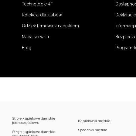
Technologie 4F
Dostępno
Kolekcja dla klubów
Deklaracj
Odzież firmowa z nadrukiem
Informacja
Mapa serwisu
Bezpiecz
Blog
Program l
Stroje kąpielowe damskie
Kąpielówki męskie
jednoczęściowe
Spodenki męskie
Stroje kąpielowe damskie
dwuczęściowe