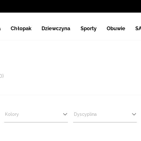
a
Chłopak
Dziewczyna
Sporty
Obuwie
S
0)
Kolory
Dyscyplina