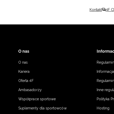
Kontakt
4F C
O nas
Informac
O nas
Regulami
Kariera
Informacj
Oferta 4F
Regulamin
Ambasadorzy
Inne regu
Współprace sportowe
Polityka P
Suplementy dla sportowców
Hosting