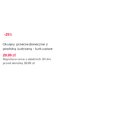
Niemiecki / EUR
Rumuński / RON
Słowacki / EUR
-25%
Okulary przeciwsłoneczne z
Ukraiński / UAH
powłoką lustrzaną - turkusowe
29
,
99
zł
Najniższa cena z ostatnich 30 dni
przed obniżką
39
,
99
zł