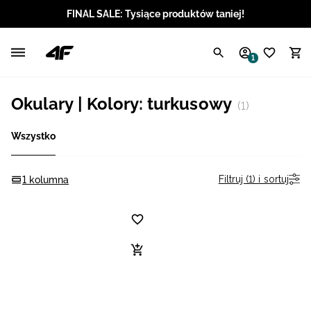
FINAL SALE: Tysiące produktów taniej!
Polski / PLN
1
Angielski / EUR
Okulary | Kolory: turkusowy
(1)
Angielski / USD
Wszystko
Angielski / GBP
Chorwacki / EUR
Filtruj (1) i sortuj
1 kolumna
Czeski / CZK
Litewski / EUR
Łotewski / EUR