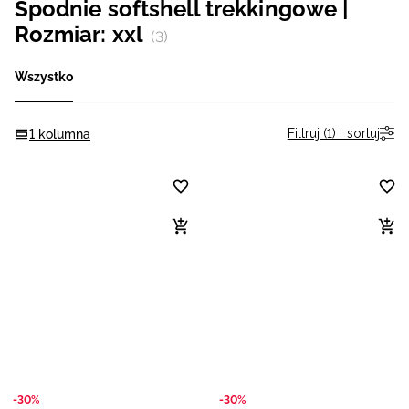
Spodnie softshell trekkingowe |
Niemiecki / EUR
Rozmiar: xxl
(3)
Rumuński / RON
Wszystko
Słowacki / EUR
Filtruj (1) i sortuj
1 kolumna
Ukraiński / UAH
-30%
-30%