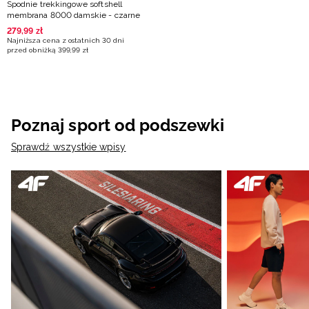
Spodnie trekkingowe softshell
membrana 8000 damskie - czarne
279
,
99
zł
Najniższa cena z ostatnich 30 dni
przed obniżką
399
,
99
zł
Poznaj sport od podszewki
Sprawdź wszystkie wpisy