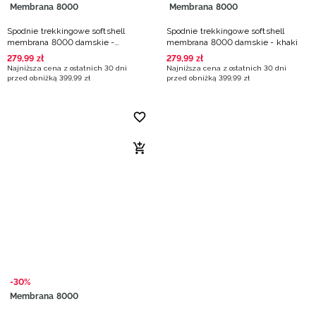
Membrana 8000
Membrana 8000
Spodnie trekkingowe softshell
Spodnie trekkingowe softshell
membrana 8000 damskie -
membrana 8000 damskie - khaki
granatowe
279
,
99
zł
279
,
99
zł
Najniższa cena z ostatnich 30 dni
Najniższa cena z ostatnich 30 dni
przed obniżką
399
,
99
zł
przed obniżką
399
,
99
zł
-30%
Membrana 8000