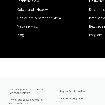
Technologie 4F
Dostępno
Kolekcja dla klubów
Deklaracj
Odzież firmowa z nadrukiem
Informacja
Mapa serwisu
Bezpiecz
Blog
Program l
Stroje kąpielowe damskie
Kąpielówki męskie
jednoczęściowe
Spodenki męskie
Stroje kąpielowe damskie
dwuczęściowe