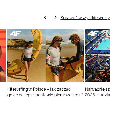
Sprawdź wszystkie wpisy
Kitesurfing w Polsce – jak zacząć i
Najważniejsze w
gdzie najlepiej postawić pierwsze kroki?
2026 z udziałem
turnieje