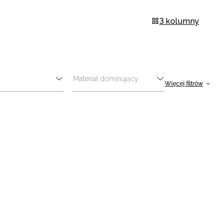
3 kolumny
Materiał dominujący
Więcej filtrów