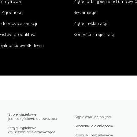
ść cyfrowa
Zgłoś odstąpienie od umowy (
e Zgodności
Reklamacje
 dotycząca sankcji
Zgłoś reklamację
eństwo produktów
Korzyści z rejestracji
ojalnościowy 4F Team
Stroje kąpielowe
Kąpielówki chłopięce
jednoczęściowe dziewczęce
Spodenki dla chłopców
Stroje kąpielowe
dwuczęściowe dziewczęce
Koszulki bez rękawów