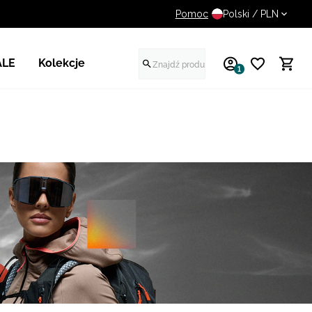
Pomoc
UWAGA NA FAŁSZYWE STR
Polski / PLN
ALE
Kolekcje
1