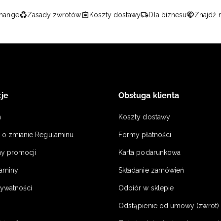
hange
Zasady zwrotów
Koszty dostawy
Dla biznesu
Znajdź 
je
Obsługa klienta
n
Koszty dostawy
a o zmianie Regulaminu
Formy płatności
y promocji
Karta podarunkowa
laminy
Składanie zamówień
rywatności
Odbiór w sklepie
Odstąpienie od umowy (zwrot) -