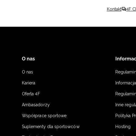
Kontakt
4F C
O nas
Informac
O nas
Regulami
Kariera
Informacj
Oferta 4F
Regulamin
Ambasadorzy
Inne regu
Współprace sportowe
Polityka P
Suplementy dla sportowców
Hosting