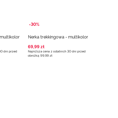
-30%
multikolor
Nerka trekkingowa - multikolor
69
,
99
zł
30 dni przed
Najniższa cena z ostatnich 30 dni przed
obniżką
99
,
99
zł