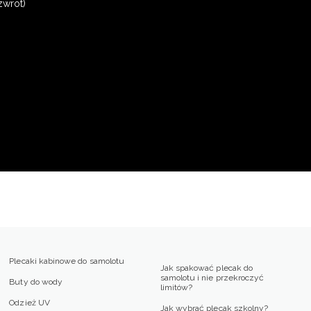
zwrot)
Plecaki kabinowe do samolotu
Jak spakować plecak do
samolotu i nie przekroczyć
Buty do wody
limitów?
Odzież UV
Jak wybrać plecak szkolny?