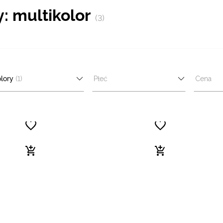
y: multikolor
(3)
lory
(1)
Płeć
Cena