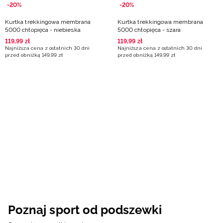
-20%
-20%
Kurtka trekkingowa membrana
Kurtka trekkingowa membrana
5000 chłopięca - niebieska
5000 chłopięca - szara
119
,
99
zł
119
,
99
zł
Najniższa cena z ostatnich 30 dni
Najniższa cena z ostatnich 30 dni
przed obniżką
149
,
99
zł
przed obniżką
149
,
99
zł
Poznaj sport od podszewki