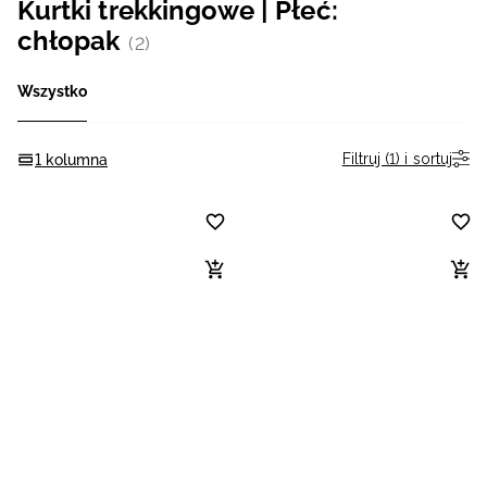
Kurtki trekkingowe | Płeć:
Niemiecki / EUR
chłopak
(2)
Rumuński / RON
Wszystko
Słowacki / EUR
Filtruj (1) i sortuj
1 kolumna
Ukraiński / UAH