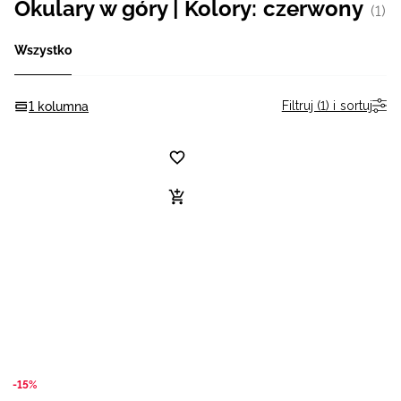
Okulary w góry | Kolory: czerwony
(1)
Niemiecki / EUR
Wszystko
Rumuński / RON
Filtruj (1) i sortuj
1 kolumna
Słowacki / EUR
Ukraiński / UAH
-15%