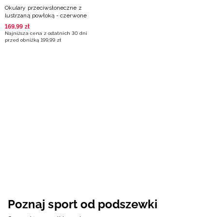
Okulary przeciwsłoneczne z
lustrzaną powłoką - czerwone
169
,
99
zł
Najniższa cena z ostatnich 30 dni
przed obniżką
199
,
99
zł
Poznaj sport od podszewki