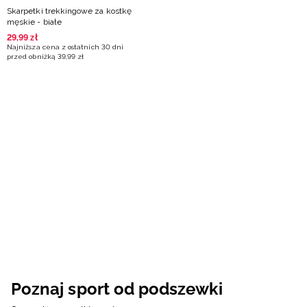
Skarpetki trekkingowe za kostkę
męskie - białe
29
,
99
zł
Najniższa cena z ostatnich 30 dni
przed obniżką
39
,
99
zł
Poznaj sport od podszewki