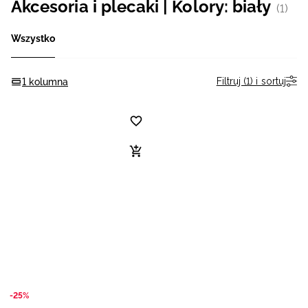
Akcesoria i plecaki | Kolory: biały
(1)
Niemiecki / EUR
Wszystko
Rumuński / RON
Filtruj (1) i sortuj
1 kolumna
Słowacki / EUR
Ukraiński / UAH
-25%