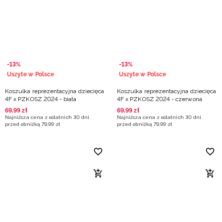
Niemiecki / EUR
Rumuński / RON
Słowacki / EUR
-13%
-13%
Uszyte w Polsce
Uszyte w Polsce
Ukraiński / UAH
Koszulka reprezentacyjna dziecięca
Koszulka reprezentacyjna dziecięca
4F x PZKOSZ 2024 - biała
4F x PZKOSZ 2024 - czerwona
69
,
99
zł
69
,
99
zł
Najniższa cena z ostatnich 30 dni
Najniższa cena z ostatnich 30 dni
przed obniżką
79
,
99
zł
przed obniżką
79
,
99
zł