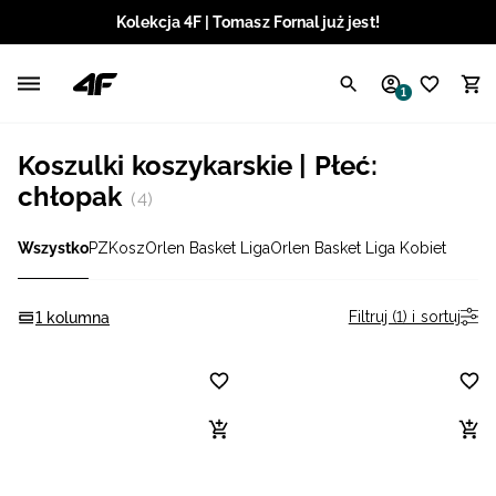
Kolekcja 4F | Tomasz Fornal już jest!
Polski / PLN
1
Angielski / EUR
Koszulki koszykarskie | Płeć:
Angielski / USD
chłopak
(4)
Angielski / GBP
Wszystko
PZKosz
Orlen Basket Liga
Orlen Basket Liga Kobiet
Chorwacki / EUR
Filtruj (1) i sortuj
1 kolumna
Czeski / CZK
Litewski / EUR
Łotewski / EUR