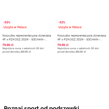
-53%
-53%
Uszyte w Polsce
Uszyte w Polsce
Koszulka reprezentacyjna dziecięca
Koszulka reprezentacyjna dziecięca
4F x PZKOSZ 2024 - SOCHAN -
4F x PZKOSZ 2024 - SOCHAN -
biała
czerwona
79
,
99
zł
79
,
99
zł
Najniższa cena z ostatnich 30 dni
Najniższa cena z ostatnich 30 dni
przed obniżką
169
,
99
zł
przed obniżką
169
,
99
zł
Poznaj sport od podszewki