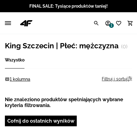
FINAL SALE: Tysiące produktów taniej!
Polski / PLN
1
Angielski / EUR
King Szczecin | Płeć: mężczyzna
(0)
Angielski / USD
Wszystko
Angielski / GBP
Chorwacki / EUR
Filtruj i sortuj
1 kolumna
Czeski / CZK
Nie znaleziono produktów spełniających wybrane
kryteria filtrowania.
Litewski / EUR
Cofnij do ostatnich wyników
Łotewski / EUR