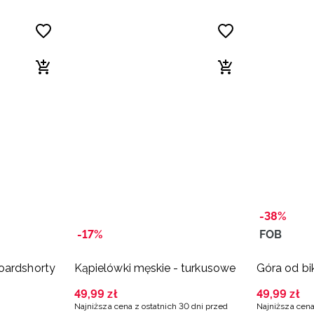
-38%
-17%
FOB
oardshorty
Kąpielówki męskie - turkusowe
Góra od bi
49
,
99
zł
49
,
99
zł
Najniższa cena z ostatnich 30 dni przed
Najniższa cena