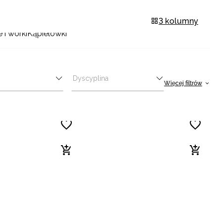
3 kolumny
 i worki
Kąpielówki
Dyscyplina
Więcej filtrów