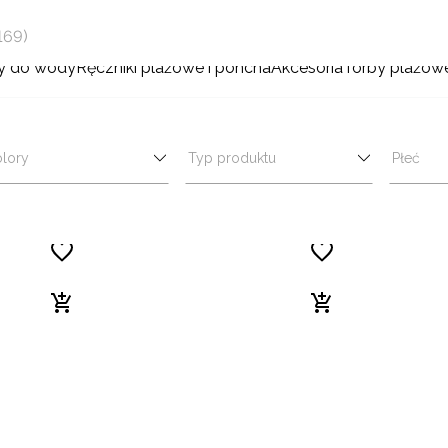
169)
ty do wody
Ręczniki plażowe i poncha
Akcesoria
Torby plażowe
lory
Typ produktu
Płeć