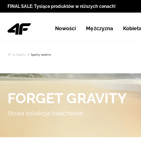
FINAL SALE: Tysiące produktów w niższych cenach!
Nowości
Mężczyzna
Kobiet
4F
Sporty
Sporty wodne
FORGET GRAVITY
Nowa kolekcja beachwear