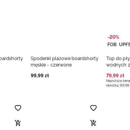
-20%
FOB
UPF
oardshorty
Spodenki plażowe boardshorty
Top do pły
męskie - czerwone
wodnych z
damski - 
99
,
99
zł
79
,
99
zł
Najniższa cena
obniżką
99
,
99