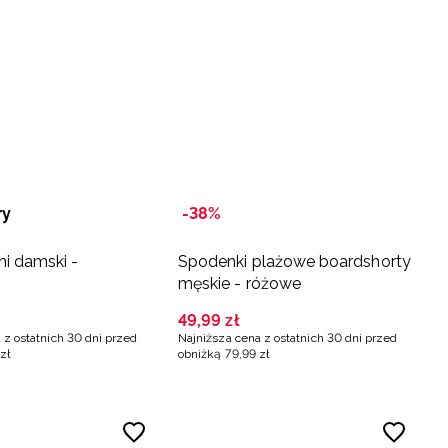
ry
-38%
ni damski -
Spodenki plażowe boardshorty
męskie - różowe
49
,
99
zł
 z ostatnich 30 dni przed
Najniższa cena z ostatnich 30 dni przed
zł
obniżką
79
,
99
zł