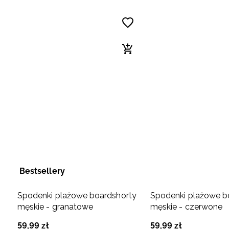
Bestsellery
Spodenki plażowe boardshorty
Spodenki plażowe b
męskie - granatowe
męskie - czerwone
59
,
99
zł
59
,
99
zł