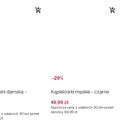
-29%
kini damska -
Kąpielówki męskie - czarne
49
,
99
zł
Najniższa cena z ostatnich 30 dni przed
obniżką
69
,
99
zł
 z ostatnich 30 dni przed
zł