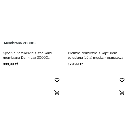
Niemiecki / EUR
Rumuński / RON
Słowacki / EUR
Membrana 20000+
Ukraiński / UAH
Spodnie narciarskie z szelkami
Bielizna termiczna z kapturem
membrana Dermizax 20000
ocieplana (góra) męska - granatowa
damskie - granatowe
999
,
99
zł
179
,
99
zł