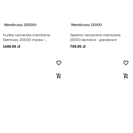
Membrana 20000+
Membrana 15000
Kurtka narciarska membrana
Spodnie narciarskie membrana
Dermizax 20000 męska -
15000 damskie - granatowe
granatowa
1499
,
99
zł
799
,
99
zł