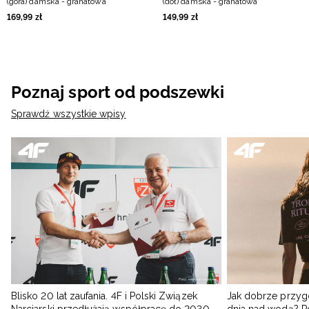
(góra) damska - granatowa
(dół) damska - granatowa
169
,
99
zł
149
,
99
zł
Poznaj sport od podszewki
Sprawdź wszystkie wpisy
Blisko 20 lat zaufania. 4F i Polski Związek
Jak dobrze przyg