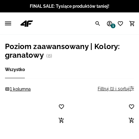
FINAL SALE: Tysiące produktów taniej!
Polski / PLN
1
Angielski / EUR
Poziom zaawansowany | Kolory:
Angielski / USD
granatowy
(8)
Angielski / GBP
Wszystko
Chorwacki / EUR
Filtruj (1) i sortuj
1 kolumna
Czeski / CZK
Litewski / EUR
Łotewski / EUR