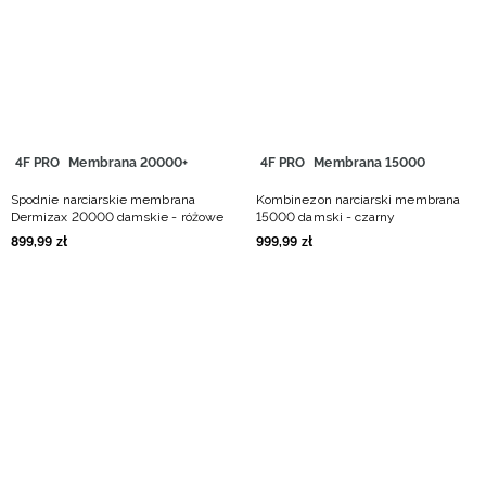
Niemiecki / EUR
Rumuński / RON
Słowacki / EUR
4F PRO
Membrana 20000+
4F PRO
Membrana 15000
Ukraiński / UAH
Spodnie narciarskie membrana
Kombinezon narciarski membrana
Dermizax 20000 damskie - różowe
15000 damski - czarny
899
,
99
zł
999
,
99
zł