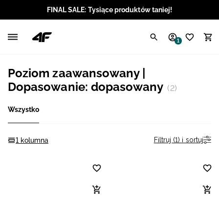
FINAL SALE: Tysiące produktów taniej!
Polski / PLN
1
Angielski / EUR
Poziom zaawansowany |
Angielski / USD
Dopasowanie: dopasowany
(2)
Angielski / GBP
Wszystko
Chorwacki / EUR
Filtruj (1) i sortuj
1 kolumna
Czeski / CZK
Litewski / EUR
Łotewski / EUR