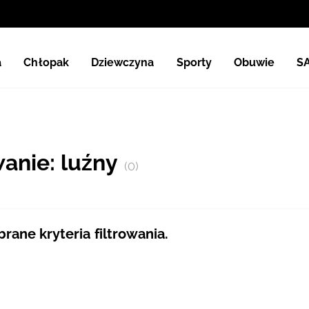
a
Chłopak
Dziewczyna
Sporty
Obuwie
S
wanie: luźny
(0)
ane kryteria filtrowania.