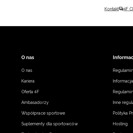
Kontakt
4F C
O nas
Informac
O nas
Regulami
Kariera
Informacj
Oferta 4F
Regulamin
Ambasadorzy
Inne regu
Współprace sportowe
Polityka P
Suplementy dla sportowców
Hosting