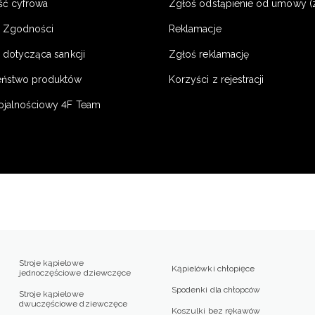
ść cyfrowa
Zgłoś odstąpienie od umowy (
e Zgodności
Reklamacje
 dotycząca sankcji
Zgłoś reklamację
eństwo produktów
Korzyści z rejestracji
ojalnościowy 4F Team
Stroje kąpielowe
Kąpielówki chłopięce
jednoczęściowe dziewczęce
Spodenki dla chłopców
Stroje kąpielowe
dwuczęściowe dziewczęce
Koszulki bez rękawów