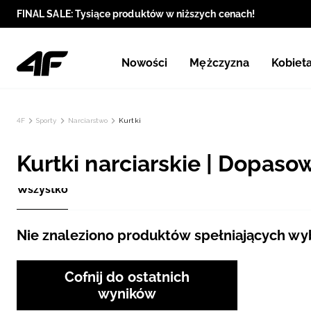
FINAL SALE: Tysiące produktów w niższych cenach!
Nowości
Mężczyzna
Kobiet
4F
Sporty
Narciarstwo
Kurtki
Kurtki narciarskie | Dopaso
Wszystko
Nie znaleziono produktów spełniających wybr
Cofnij do ostatnich
wyników