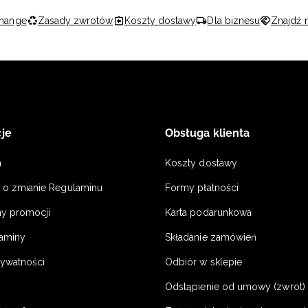
hange
Zasady zwrotów
Koszty dostawy
Dla biznesu
Znajdź 
je
Obsługa klienta
n
Koszty dostawy
a o zmianie Regulaminu
Formy płatności
y promocji
Karta podarunkowa
laminy
Składanie zamówień
rywatności
Odbiór w sklepie
Odstąpienie od umowy (zwrot) -