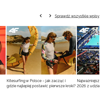
Sprawdź wszystkie wpisy
Kitesurfing w Polsce – jak zacząć i
Najważniejsze w
gdzie najlepiej postawić pierwsze kroki?
2026 z udziałem
turnieje