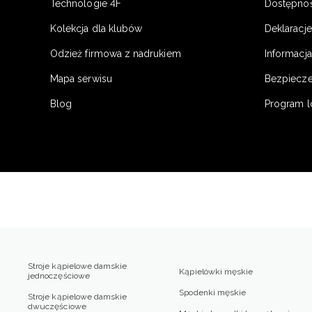
Technologie 4F
Dostępno
Kolekcja dla klubów
Deklaracj
Odzież firmowa z nadrukiem
Informacja
Mapa serwisu
Bezpiecz
Blog
Program l
Stroje kąpielowe damskie
Kąpielówki męskie
jednoczęściowe
Spodenki męskie
Stroje kąpielowe damskie
dwuczęściowe