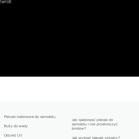
zwrot)
Plecaki kabinowe do samolotu
Jak spakować plecak do
samolotu i nie przekroczyć
Buty do wody
limitów?
Odzież UV
Jak wybrać plecak szkolny?