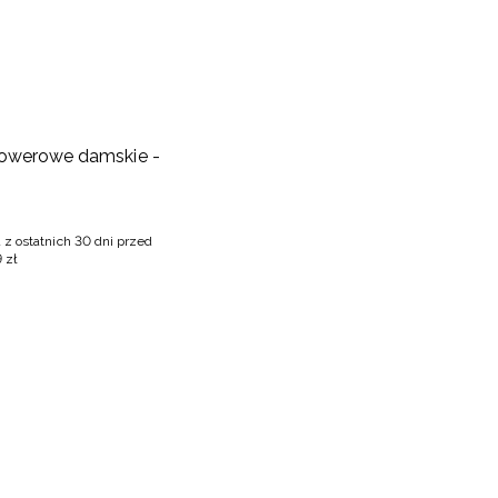
rowerowe damskie -
 z ostatnich 30 dni przed
9
zł