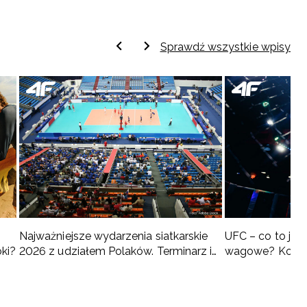
Sprawdź wszystkie wpisy
Najważniejsze wydarzenia siatkarskie
UFC – co to jest 
oki?
2026 z udziałem Polaków. Terminarz i
wagowe? Kompl
turnieje