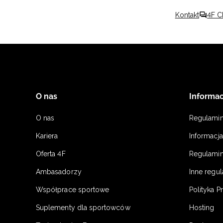
Kontakt
4F C
O nas
Informac
O nas
Regulami
Kariera
Informacj
Oferta 4F
Regulamin
Ambasadorzy
Inne regu
Współprace sportowe
Polityka P
Suplementy dla sportowców
Hosting