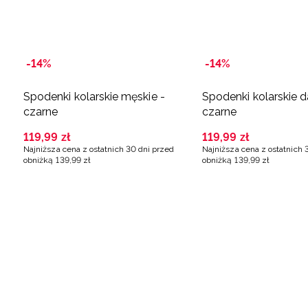
-14%
-14%
Spodenki kolarskie męskie -
Spodenki kolarskie 
czarne
czarne
119
,
99
zł
119
,
99
zł
Najniższa cena z ostatnich 30 dni przed
Najniższa cena z ostatnich 
obniżką
139
,
99
zł
obniżką
139
,
99
zł