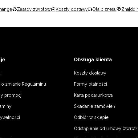
hange
Zasady zwrotów
Koszty dostawy
Dla biznesu
Znajdź 
je
Obsługa klienta
n
Koszty dostawy
a o zmianie Regulaminu
Formy płatności
y promocji
Karta podarunkowa
laminy
Składanie zamówień
rywatności
Odbiór w sklepie
Odstąpienie od umowy (zwrot) -