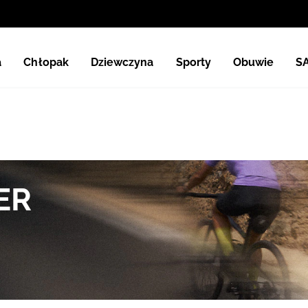
a
Chłopak
Dziewczyna
Sporty
Obuwie
S
ER