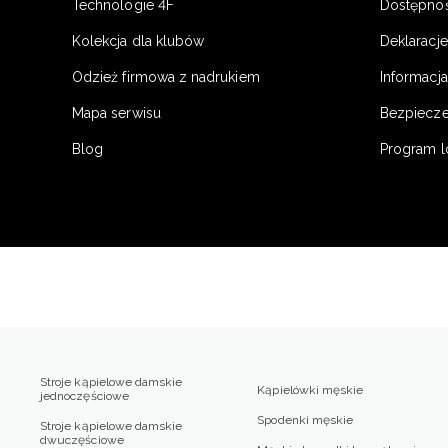
Technologie 4F
Dostępno
Kolekcja dla klubów
Deklaracj
Odzież firmowa z nadrukiem
Informacja
Mapa serwisu
Bezpiecz
Blog
Program l
Stroje kąpielowe damskie
Kąpielówki męskie
jednoczęściowe
Spodenki męskie
Stroje kąpielowe damskie
dwuczęściowe