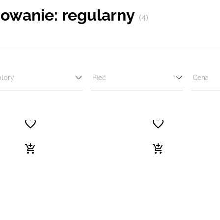
owanie: regularny
(4)
lory
Płeć
Cena