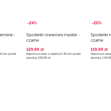
-24%
-20%
damskie -
Spodenki rowerowe męskie -
Spodenki 
czarne
czarne
129
,
99
zł
119
,
99
zł
30 dni przed
Najniższa cena z ostatnich 30 dni przed
Najniższa cena
obniżką
169
,
99
zł
obniżką
149
,
9