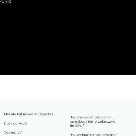
zwrot)
Plecaki kabinowe do samolotu
Jak spakować plecak do
samolotu i nie przekroczyć
Buty do wody
limitów?
Odzież UV
Jak wybrać plecak szkolny?