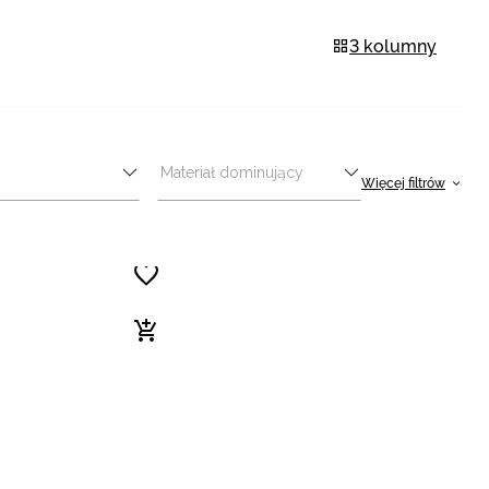
3 kolumny
Materiał dominujący
Więcej filtrów