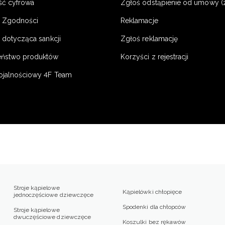
ść cyfrowa
Zgłoś odstąpienie od umowy (
e Zgodności
Reklamacje
 dotycząca sankcji
Zgłoś reklamację
eństwo produktów
Korzyści z rejestracji
ojalnościowy 4F Team
Stroje kąpielowe
Kąpielówki chłopięce
jednoczęściowe dziewczęce
Spodenki dla chłopców
Stroje kąpielowe
dwuczęściowe dziewczęce
Koszulki bez rękawów