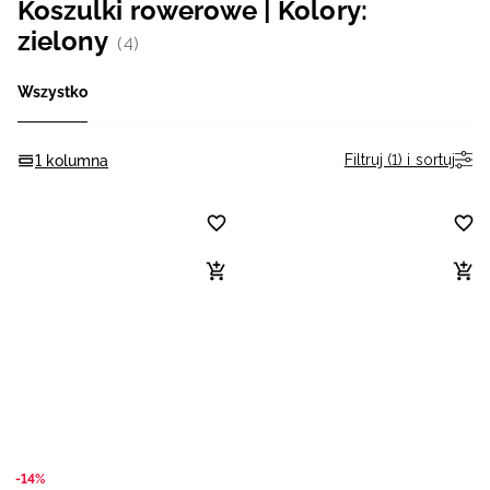
Koszulki rowerowe | Kolory:
Niemiecki / EUR
zielony
(4)
Rumuński / RON
Wszystko
Słowacki / EUR
Filtruj (1) i sortuj
1 kolumna
Ukraiński / UAH
-14%