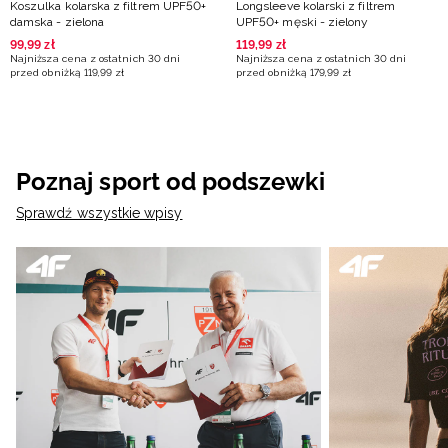
Koszulka kolarska z filtrem UPF50+
Longsleeve kolarski z filtrem
damska - zielona
UPF50+ męski - zielony
99
,
99
zł
119
,
99
zł
Najniższa cena z ostatnich 30 dni
Najniższa cena z ostatnich 30 dni
przed obniżką
119
,
99
zł
przed obniżką
179
,
99
zł
Poznaj sport od podszewki
Sprawdź wszystkie wpisy