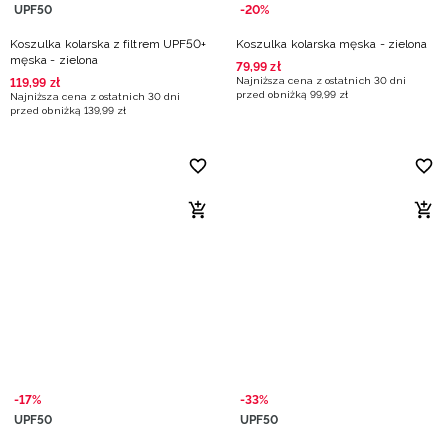
UPF50
-20%
Koszulka kolarska z filtrem UPF50+
Koszulka kolarska męska - zielona
męska - zielona
79
,
99
zł
Najniższa cena z ostatnich 30 dni
119
,
99
zł
przed obniżką
99
,
99
zł
Najniższa cena z ostatnich 30 dni
przed obniżką
139
,
99
zł
-17%
-33%
UPF50
UPF50