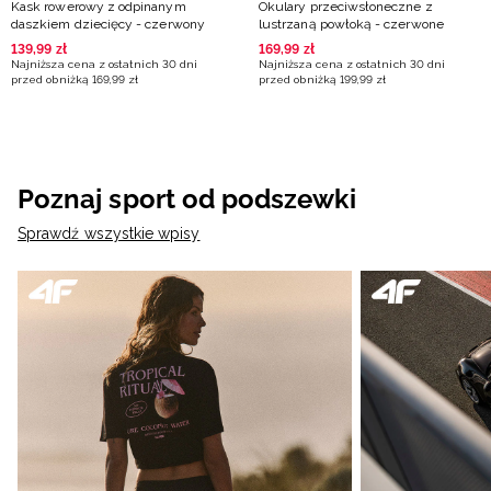
Kask rowerowy z odpinanym
Okulary przeciwsłoneczne z
daszkiem dziecięcy - czerwony
lustrzaną powłoką - czerwone
139
,
99
zł
169
,
99
zł
Najniższa cena z ostatnich 30 dni
Najniższa cena z ostatnich 30 dni
przed obniżką
169
,
99
zł
przed obniżką
199
,
99
zł
Poznaj sport od podszewki
Sprawdź wszystkie wpisy