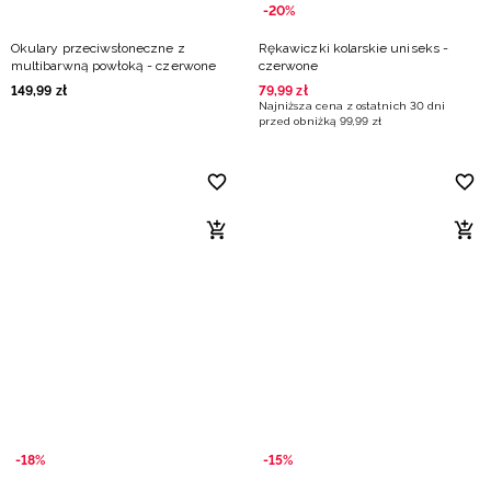
-20%
Okulary przeciwsłoneczne z
Rękawiczki kolarskie uniseks -
multibarwną powłoką - czerwone
czerwone
149
,
99
zł
79
,
99
zł
Najniższa cena z ostatnich 30 dni
przed obniżką
99
,
99
zł
-18%
-15%