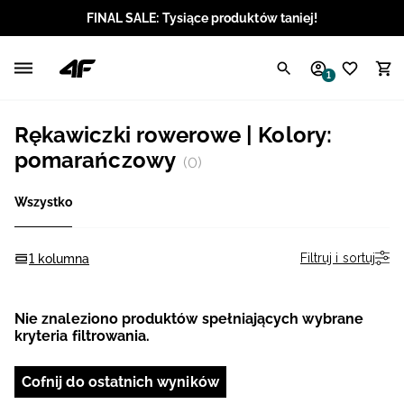
FINAL SALE: Tysiące produktów taniej!
Polski / PLN
1
Angielski / EUR
Rękawiczki rowerowe | Kolory:
Angielski / USD
pomarańczowy
(0)
Angielski / GBP
Wszystko
Chorwacki / EUR
Filtruj i sortuj
1 kolumna
Czeski / CZK
Nie znaleziono produktów spełniających wybrane
Litewski / EUR
kryteria filtrowania.
Łotewski / EUR
Cofnij do ostatnich wyników