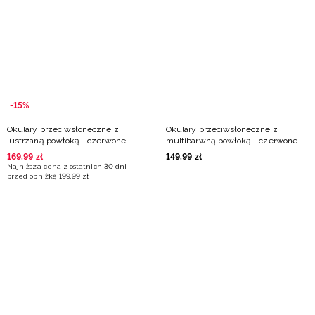
Niemiecki / EUR
Rumuński / RON
Słowacki / EUR
-15%
Ukraiński / UAH
Okulary przeciwsłoneczne z
Okulary przeciwsłoneczne z
lustrzaną powłoką - czerwone
multibarwną powłoką - czerwone
169
,
99
zł
149
,
99
zł
Najniższa cena z ostatnich 30 dni
przed obniżką
199
,
99
zł