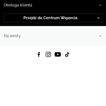
Obsługa klienta
Przejdź do Centrum Wsparcia
Na skróty
Pobierz Aplikację:
App Store
Google Play
App Gallery
Wszystkie prawa zastrzeżone © 2026
4f.com.pl: Odzież, obuwie i akcesoria sportowe | Powered by OTCF