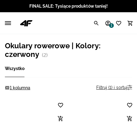
FINAL SALE: Tysiące produktów taniej!
Polski / PLN
1
Angielski / EUR
Okulary rowerowe | Kolory:
Angielski / USD
czerwony
(2)
Angielski / GBP
Wszystko
Chorwacki / EUR
Filtruj (1) i sortuj
1 kolumna
Czeski / CZK
Litewski / EUR
Łotewski / EUR