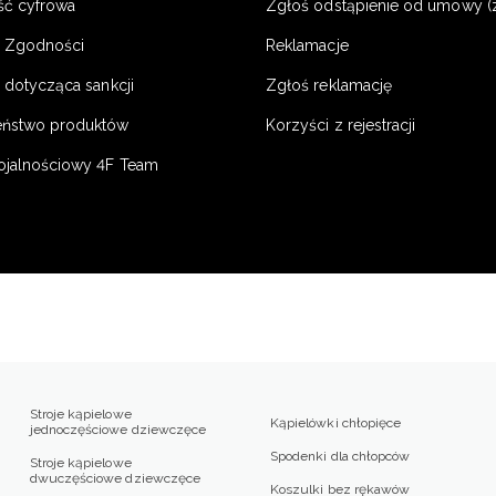
ść cyfrowa
Zgłoś odstąpienie od umowy (
e Zgodności
Reklamacje
 dotycząca sankcji
Zgłoś reklamację
eństwo produktów
Korzyści z rejestracji
ojalnościowy 4F Team
Stroje kąpielowe
Kąpielówki chłopięce
jednoczęściowe dziewczęce
Spodenki dla chłopców
Stroje kąpielowe
dwuczęściowe dziewczęce
Koszulki bez rękawów