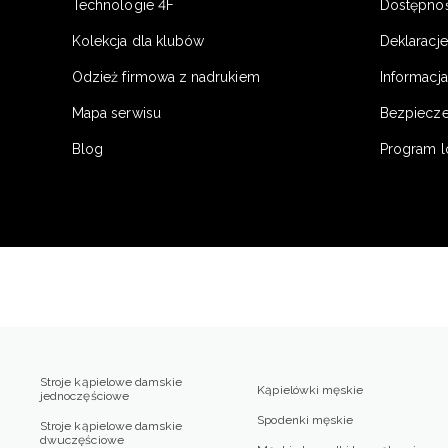
Technologie 4F
Dostępno
Kolekcja dla klubów
Deklaracj
Odzież firmowa z nadrukiem
Informacja
Mapa serwisu
Bezpiecz
Blog
Program l
Stroje kąpielowe damskie
Kąpielówki męskie
jednoczęściowe
Spodenki męskie
Stroje kąpielowe damskie
dwuczęściowe