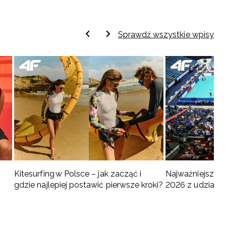
Sprawdź wszystkie wpisy
Kitesurfing w Polsce – jak zacząć i
Najważniejsze w
gdzie najlepiej postawić pierwsze kroki?
2026 z udziałem
turnieje