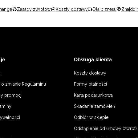
hange
Zasady zwrotów
Koszty dostawy
Dla biznesu
Znajdź 
je
Obsługa klienta
n
Koszty dostawy
a o zmianie Regulaminu
Formy płatności
y promocji
Karta podarunkowa
laminy
Składanie zamówień
rywatności
Odbiór w sklepie
Odstąpienie od umowy (zwrot) -