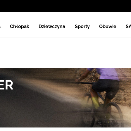
a
Chłopak
Dziewczyna
Sporty
Obuwie
S
ER