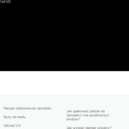
zwrot)
Plecaki kabinowe do samolotu
Jak spakować plecak do
samolotu i nie przekroczyć
Buty do wody
limitów?
Odzież UV
Jak wybrać plecak szkolny?