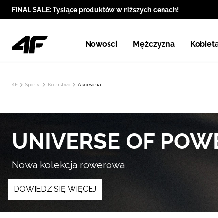
FINAL SALE: Tysiące produktów w niższych cenach!
Nowości
Mężczyzna
Kobiet
4F
Sporty
Kolarstwo
Akcesoria
UNIVERSE OF POW
Nowa kolekcja rowerowa
DOWIEDZ SIĘ WIĘCEJ