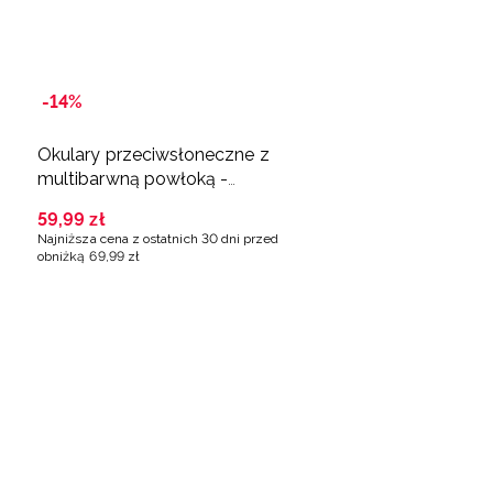
-14%
Okulary przeciwsłoneczne z
multibarwną powłoką -
granatowe
59
,
99
zł
Najniższa cena z ostatnich 30 dni przed
obniżką
69
,
99
zł