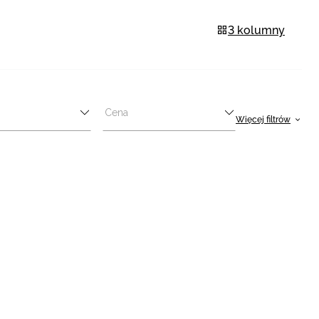
3 kolumny
Cena
Więcej filtrów