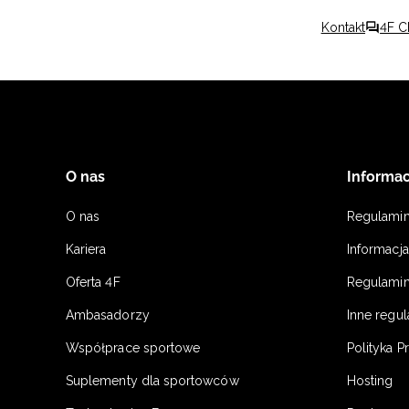
Kontakt
4F C
O nas
Informac
O nas
Regulami
Kariera
Informacj
Oferta 4F
Regulamin
Ambasadorzy
Inne regu
Współprace sportowe
Polityka P
Suplementy dla sportowców
Hosting