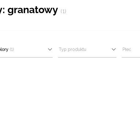
y: granatowy
(1)
lory
(1)
Typ produktu
Płeć