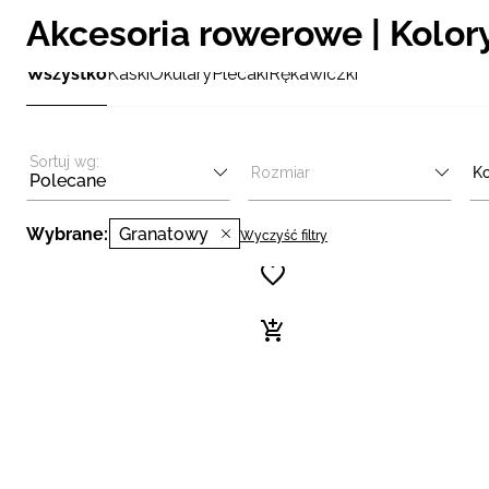
Akcesoria rowerowe | Kolor
Wszystko
Kaski
Okulary
Plecaki
Rękawiczki
Sortuj wg:
Rozmiar
Ko
Polecane
Wybrane:
Granatowy
Wyczyść filtry