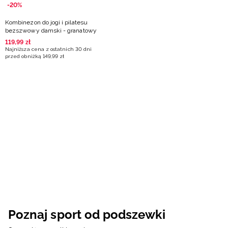
-20%
Kombinezon do jogi i pilatesu
bezszwowy damski - granatowy
119
,
99
zł
Najniższa cena z ostatnich 30 dni
przed obniżką
149
,
99
zł
Poznaj sport od podszewki