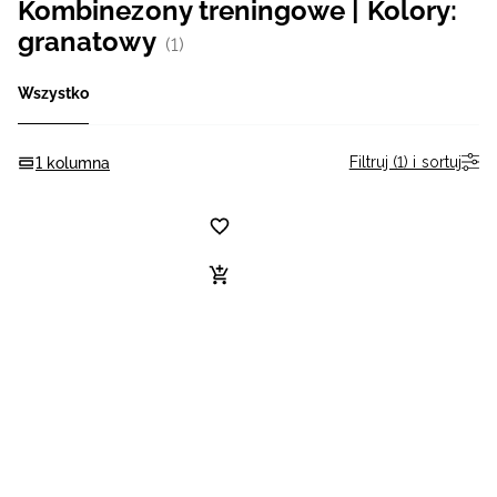
Kombinezony treningowe | Kolory:
Niemiecki / EUR
granatowy
(1)
Rumuński / RON
Wszystko
Słowacki / EUR
Filtruj (1) i sortuj
1 kolumna
Ukraiński / UAH