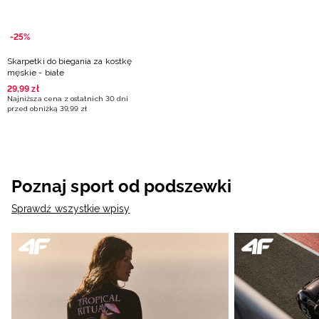
-25%
Skarpetki do biegania za kostkę
męskie - białe
29
,
99
zł
Najniższa cena z ostatnich 30 dni
przed obniżką
39
,
99
zł
Poznaj sport od podszewki
Sprawdź wszystkie wpisy