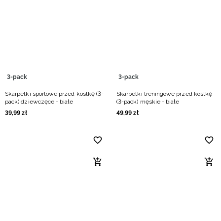
3-pack
3-pack
Skarpetki sportowe przed kostkę (3-
Skarpetki treningowe przed kostkę
pack) dziewczęce - białe
(3-pack) męskie - białe
39
,
99
zł
49
,
99
zł