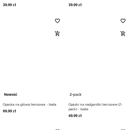
39
,
99
zł
39
,
99
zł
Nowość
2-pack
Opaska na głowę tenisowa - biała
Opaski na nadgarstki tenisowe (2-
pack) - białe
69
,
99
zł
49
,
99
zł