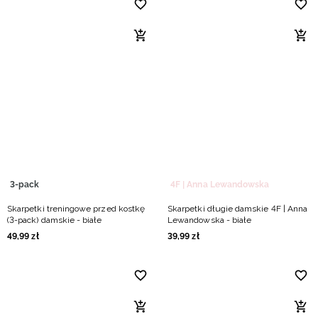
3-pack
4F | Anna Lewandowska
Skarpetki treningowe przed kostkę
Skarpetki długie damskie 4F | Anna
(3-pack) damskie - białe
Lewandowska - białe
49
,
99
zł
39
,
99
zł