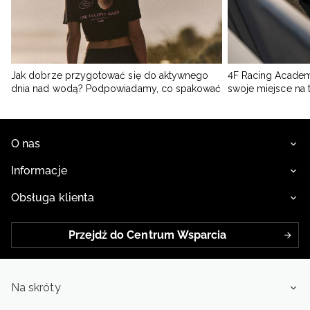
Jak dobrze przygotować się do aktywnego
4F Racing Academ
dnia nad wodą? Podpowiadamy, co spakować
swoje miejsce na 
O nas
Informacje
Obsługa klienta
Przejdź do Centrum Wsparcia
Na skróty