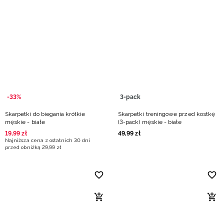
-33%
3-pack
Skarpetki do biegania krótkie
Skarpetki treningowe przed kostkę
męskie - białe
(3-pack) męskie - białe
19
,
99
zł
49
,
99
zł
Najniższa cena z ostatnich 30 dni
przed obniżką
29
,
99
zł