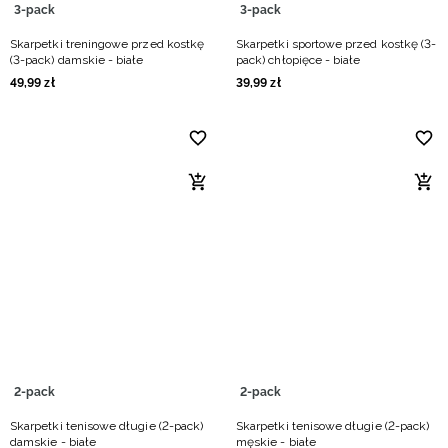
3-pack
3-pack
Skarpetki treningowe przed kostkę
Skarpetki sportowe przed kostkę (3-
(3-pack) damskie - białe
pack) chłopięce - białe
49
,
99
zł
39
,
99
zł
2-pack
2-pack
Skarpetki tenisowe długie (2-pack)
Skarpetki tenisowe długie (2-pack)
damskie - białe
męskie - białe