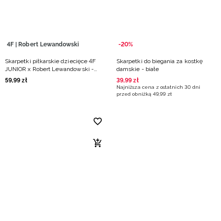
4F | Robert Lewandowski
-20%
Skarpetki piłkarskie dziecięce 4F
Skarpetki do biegania za kostkę
JUNIOR x Robert Lewandowski -
damskie - białe
białe
59
,
99
zł
39
,
99
zł
Najniższa cena z ostatnich 30 dni
przed obniżką
49
,
99
zł