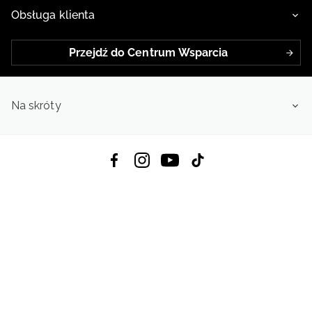
Obsługa klienta
Przejdź do Centrum Wsparcia
Na skróty
Pobierz Aplikację:
App Store
Google Play
App Gallery
Wszystkie prawa zastrzeżone © 2026
4f.com.pl: Odzież, obuwie i akcesoria sportowe | Powered by OTCF