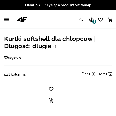
FINAL SALE: Tysiące produktów taniej!
Polski / PLN
1
Angielski / EUR
Kurtki softshell dla chłopców |
Angielski / USD
Długość: dlugie
(1)
Angielski / GBP
Wszystko
Chorwacki / EUR
Filtruj (1) i sortuj
1 kolumna
Czeski / CZK
Litewski / EUR
Łotewski / EUR