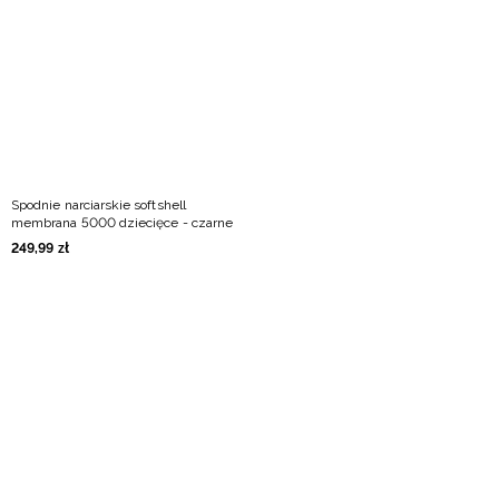
Niemiecki / EUR
Rumuński / RON
Słowacki / EUR
Ukraiński / UAH
Spodnie narciarskie softshell
membrana 5000 dziecięce - czarne
249
,
99
zł