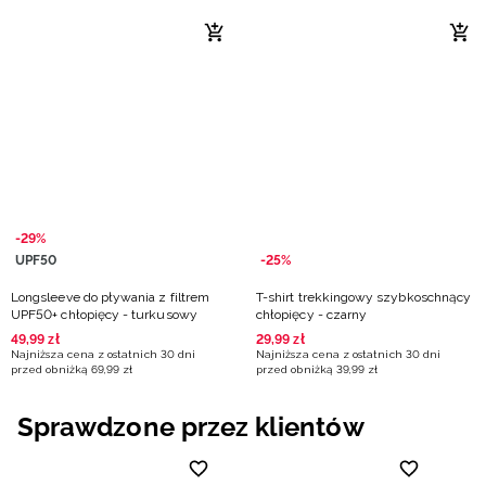
-29%
UPF50
-25%
Longsleeve do pływania z filtrem
T-shirt trekkingowy szybkoschnący
UPF50+ chłopięcy - turkusowy
chłopięcy - czarny
49
,
99
zł
29
,
99
zł
Najniższa cena z ostatnich 30 dni
Najniższa cena z ostatnich 30 dni
przed obniżką
69
,
99
zł
przed obniżką
39
,
99
zł
Sprawdzone przez klientów