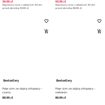
39
,
99
zł
59
,
99
zł
Najniższa cena z ostatnich 30 dni
Najniższa cena z ostatnich 30 dni
przed obniżką
59
,
99
zł
przed obniżką
89
,
99
zł
Bestsellery
Bestsellery
Polar slim ze stójką chłopięcy -
Polar slim ze stójką chłopięcy -
czarny
niebieski
89
,
99
zł
89
,
99
zł