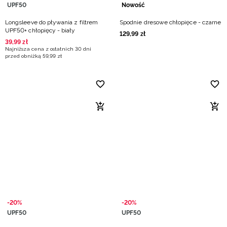
UPF50
Nowość
Longsleeve do pływania z filtrem
Spodnie dresowe chłopięce - czarne
UPF50+ chłopięcy - biały
129
,
99
zł
39
,
99
zł
Najniższa cena z ostatnich 30 dni
przed obniżką
59
,
99
zł
-20%
-20%
UPF50
UPF50