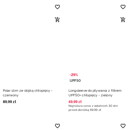
-29%
UPF50
Polar slim ze stójką chłopięcy -
Longsleeve do pływania z filtrem
czerwony
UPF50+ chłopięcy - zielony
89
,
99
zł
49
,
99
zł
Najniższa cena z ostatnich 30 dni
przed obniżką
69
,
99
zł