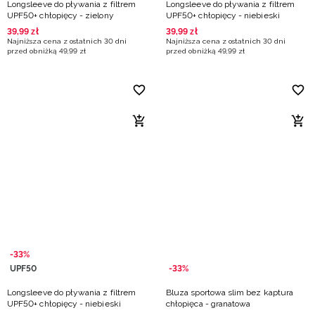
Longsleeve do pływania z filtrem
Longsleeve do pływania z filtrem
UPF50+ chłopięcy - zielony
UPF50+ chłopięcy - niebieski
39
,
99
zł
39
,
99
zł
Najniższa cena z ostatnich 30 dni
Najniższa cena z ostatnich 30 dni
przed obniżką
49
,
99
zł
przed obniżką
49
,
99
zł
-33%
UPF50
-33%
Longsleeve do pływania z filtrem
Bluza sportowa slim bez kaptura
UPF50+ chłopięcy - niebieski
chłopięca - granatowa