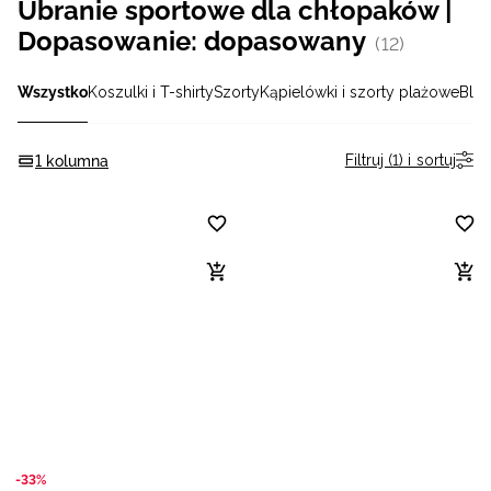
Ubranie sportowe dla chłopaków |
Niemiecki / EUR
Dopasowanie: dopasowany
(12)
Rumuński / RON
Wszystko
Koszulki i T-shirty
Szorty
Kąpielówki i szorty plażowe
Blu
Słowacki / EUR
Filtruj (1) i sortuj
1 kolumna
Ukraiński / UAH
-33%