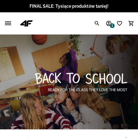
FINAL SALE: Tysiące produktów taniej!
Polski / PLN
1
Angielski / EUR
Angielski / USD
Angielski / GBP
Chorwacki / EUR
Czeski / CZK
Litewski / EUR
Łotewski / EUR