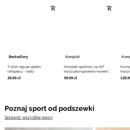
Bestsellery
Komplet
Kom
T-shirt regular gładki
Komplet sportowy na WF
Kompl
chłopięcy - biały
(koszulka+spodenki+worek)
(kosz
chłopięcy - czarny
chłop
29
,
99
zł
99
,
99
zł
129
,
9
Poznaj sport od podszewki
Sprawdź wszystkie wpisy