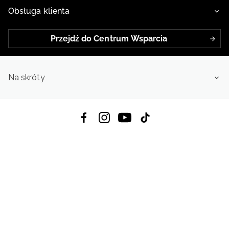
Obsługa klienta
Przejdź do Centrum Wsparcia
Na skróty
Pobierz Aplikację:
App Store
Google Play
App Gallery
Wszystkie prawa zastrzeżone © 2026
4f.com.pl: Odzież, obuwie i akcesoria sportowe | Powered by OTCF