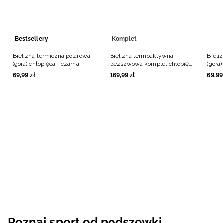
Bestsellery
Komplet
Bielizna termiczna polarowa
Bielizna termoaktywna
Bieli
(góra) chłopięca - czarna
bezszwowa komplet chłopięca
(góra
- czarna
69
,
99
zł
169
,
99
zł
69
,
99
Poznaj sport od podszewki