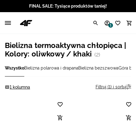
FINAL SALE: Tysiące produktów taniej!
Polski / PLN
1
Angielski / EUR
Bielizna termoaktywna chłopięca |
Angielski / USD
Kolory: oliwkowy / khaki
(2)
Angielski / GBP
Wszystko
Bielizna polarowa i drapana
Bielizna bezszwowa
Góra bie
Chorwacki / EUR
Filtruj (1) i sortuj
1 kolumna
Czeski / CZK
Litewski / EUR
Łotewski / EUR