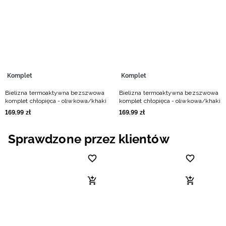
Niemiecki / EUR
Rumuński / RON
Słowacki / EUR
Komplet
Komplet
Ukraiński / UAH
Bielizna termoaktywna bezszwowa
Bielizna termoaktywna bezszwowa
komplet chłopięca - oliwkowa/khaki
komplet chłopięca - oliwkowa/khaki
169
,
99
zł
169
,
99
zł
Sprawdzone przez klientów