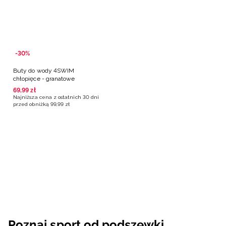
-30%
Buty do wody 4SWIM
chłopięce - granatowe
69
,
99
zł
Najniższa cena z ostatnich 30 dni
przed obniżką
99
,
99
zł
Poznaj sport od podszewki