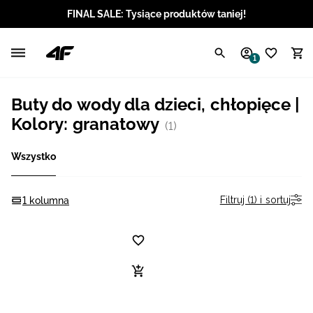
FINAL SALE: Tysiące produktów taniej!
Polski / PLN
1
Angielski / EUR
Buty do wody dla dzieci, chłopięce |
Angielski / USD
Kolory: granatowy
(1)
Angielski / GBP
Wszystko
Chorwacki / EUR
Filtruj (1) i sortuj
1 kolumna
Czeski / CZK
Litewski / EUR
Łotewski / EUR