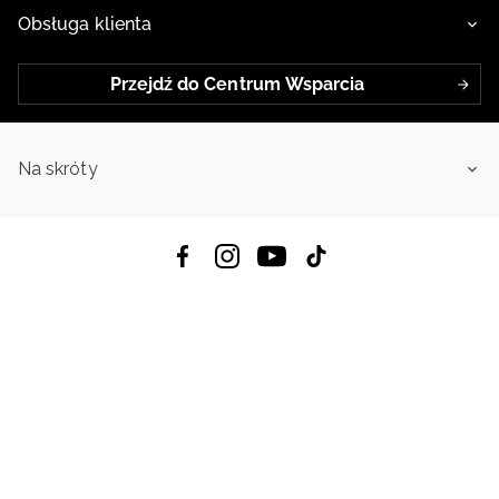
Obsługa klienta
Przejdź do Centrum Wsparcia
Na skróty
Pobierz Aplikację:
App Store
Google Play
App Gallery
Wszystkie prawa zastrzeżone © 2026
4f.com.pl: Odzież, obuwie i akcesoria sportowe | Powered by OTCF