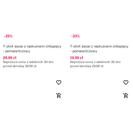
Niemiecki / EUR
Rumuński / RON
Słowacki / EUR
-25%
-33%
T-shirt loose z nadrukiem chłopięcy
T-shirt loose z nadrukiem chłopięcy
Ukraiński / UAH
- pomarańczowy
- pomarańczowy
29
,
99
zł
19
,
99
zł
Najniższa cena z ostatnich 30 dni
Najniższa cena z ostatnich 30 dni
przed obniżką
39
,
99
zł
przed obniżką
29
,
99
zł