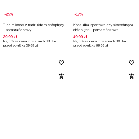
-25%
-17%
T-shirt loose z nadrukiem chłopięcy
Koszulka sportowa szybkoschnąca
- pomarańczowy
chłopięca - pomarańczowa
29
,
99
zł
49
,
99
zł
Najniższa cena z ostatnich 30 dni
Najniższa cena z ostatnich 30 dni
przed obniżką
39
,
99
zł
przed obniżką
59
,
99
zł