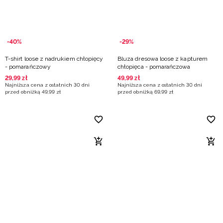
-40%
-29%
T-shirt loose z nadrukiem chłopięcy
Bluza dresowa loose z kapturem
- pomarańczowy
chłopięca - pomarańczowa
29
,
99
zł
49
,
99
zł
Najniższa cena z ostatnich 30 dni
Najniższa cena z ostatnich 30 dni
przed obniżką
49
,
99
zł
przed obniżką
69
,
99
zł