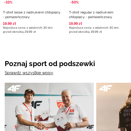
-33%
-50%
T-shirt loose z nadrukiem chłopięcy
T-shirt regular z nadrukiem
- pomarańczowy
chłopięcy - pomarańczowy
19
,
99
zł
19
,
99
zł
Najniższa cena z ostatnich 30 dni
Najniższa cena z ostatnich 30 dni
przed obniżką
29
,
99
zł
przed obniżką
39
,
99
zł
Poznaj sport od podszewki
Sprawdź wszystkie wpisy