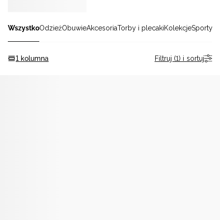
Niemiecki / EUR
Wszystko
Odzież
Obuwie
Akcesoria
Torby i plecaki
Kolekcje
Sporty
Rumuński / RON
Filtruj (1) i sortuj
1 kolumna
Słowacki / EUR
Ukraiński / UAH