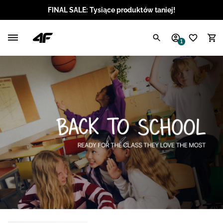
FINAL SALE: Tysiące produktów taniej!
Polski / PLN
1
Angielski / EUR
Angielski / USD
Angielski / GBP
Chorwacki / EUR
Czeski / CZK
Litewski / EUR
Łotewski / EUR