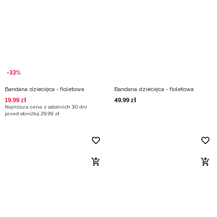
Niemiecki / EUR
Rumuński / RON
Słowacki / EUR
-33%
Ukraiński / UAH
Bandana dziecięca - fioletowa
Bandana dziecięca - fioletowa
19
,
99
zł
49
,
99
zł
Najniższa cena z ostatnich 30 dni
przed obniżką
29
,
99
zł