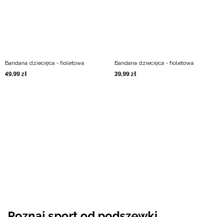
Bandana dziecięca - fioletowa
Bandana dziecięca - fioletowa
49
,
99
zł
39
,
99
zł
Poznaj sport od podszewki