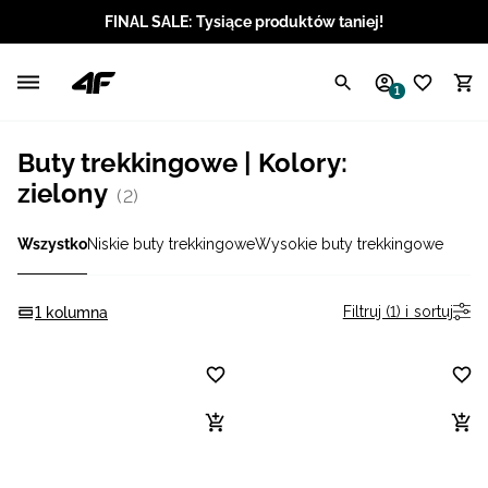
FINAL SALE: Tysiące produktów taniej!
Polski / PLN
1
Angielski / EUR
Buty trekkingowe | Kolory:
Angielski / USD
zielony
(2)
Angielski / GBP
Wszystko
Niskie buty trekkingowe
Wysokie buty trekkingowe
Chorwacki / EUR
Filtruj (1) i sortuj
1 kolumna
Czeski / CZK
Litewski / EUR
Łotewski / EUR