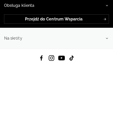
Obsługa klienta
Przejdź do Centrum Wsparcia
Na skróty
Pobierz Aplikację:
App Store
Google Play
App Gallery
Wszystkie prawa zastrzeżone © 2026
4f.com.pl: Odzież, obuwie i akcesoria sportowe | Powered by OTCF