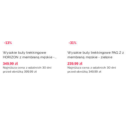
Niemiecki / EUR
Rumuński / RON
Słowacki / EUR
-13%
-31%
Ukraiński / UAH
Wysokie buty trekkingowe
Wysokie buty trekkingowe PAG 2 z
HORIZON z membraną męskie -
membraną męskie - zielone
zielone
349
,
99
zł
239
,
99
zł
Najniższa cena z ostatnich 30 dni
Najniższa cena z ostatnich 30 dni
przed obniżką
399
,
99
zł
przed obniżką
349
,
99
zł