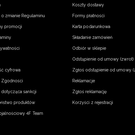
n
Koszty dostawy
a o zmianie Regulaminu
Formy płatności
y promocji
Karta podarunkowa
laminy
Składanie zamówień
rywatności
Odbiór w sklepie
Odstąpienie od umowy (zwrot) -
ść cyfrowa
Zgłoś odstąpienie od umowy (
e Zgodności
Reklamacje
 dotycząca sankcji
Zgłoś reklamację
eństwo produktów
Korzyści z rejestracji
ojalnościowy 4F Team