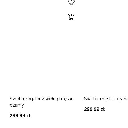
Sweter regular z wełną męski -
Sweter męski - gra
czarny
299
,
99
zł
299
,
99
zł