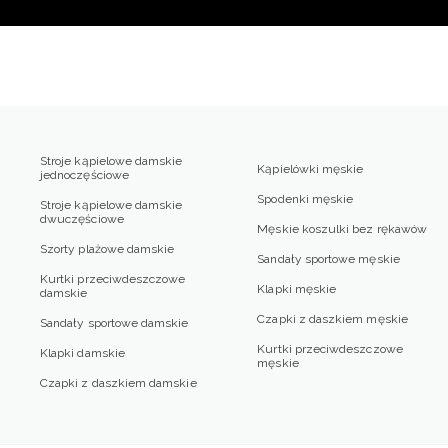
Stroje kąpielowe damskie
Kąpielówki męskie
jednoczęściowe
Spodenki męskie
Stroje kąpielowe damskie
dwuczęściowe
Męskie koszulki bez rękawów
Szorty plażowe damskie
Sandały sportowe męskie
Kurtki przeciwdeszczowe
Klapki męskie
damskie
Czapki z daszkiem męskie
Sandały sportowe damskie
Kurtki przeciwdeszczowe
Klapki damskie
męskie
Czapki z daszkiem damskie