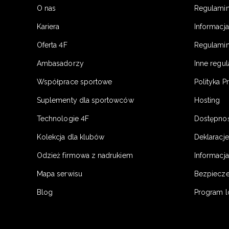
O nas
Regulami
Kariera
Informacj
Oferta 4F
Regulamin
Ambasadorzy
Inne regu
Współprace sportowe
Polityka P
Suplementy dla sportowców
Hosting
Technologie 4F
Dostępno
Kolekcja dla klubów
Deklaracj
Odzież firmowa z nadrukiem
Informacja
Mapa serwisu
Bezpiecz
Blog
Program l