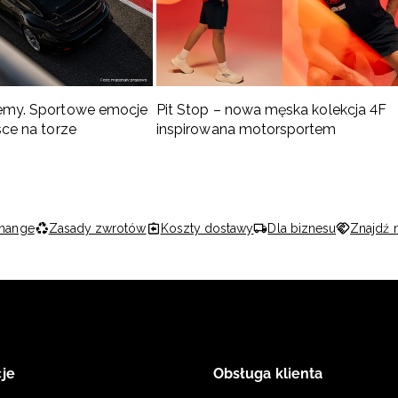
emy. Sportowe emocje
Pit Stop – nowa męska kolekcja 4F
sce na torze
inspirowana motorsportem
hange
Zasady zwrotów
Koszty dostawy
Dla biznesu
Znajdź 
je
Obsługa klienta