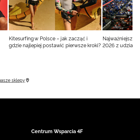
Kitesurfing w Polsce – jak zacząć i
Najważniejsze w
gdzie najlepiej postawić pierwsze kroki?
2026 z udziałem
turnieje
nasze sklepy
Centrum Wsparcia 4F