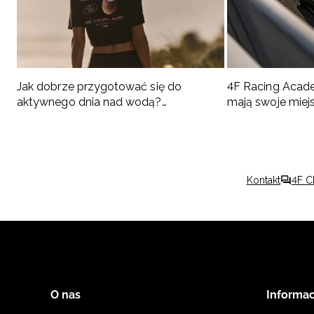
Jak dobrze przygotować się do
4F Racing Acad
aktywnego dnia nad wodą?
mają swoje miej
Podpowiadamy, co spakować
Kontakt
4F C
O nas
Informac