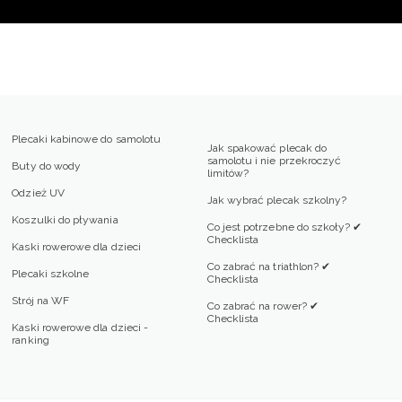
Plecaki kabinowe do samolotu
Jak spakować plecak do
samolotu i nie przekroczyć
Buty do wody
limitów?
Odzież UV
Jak wybrać plecak szkolny?
Koszulki do pływania
Co jest potrzebne do szkoły? ✔
Checklista
Kaski rowerowe dla dzieci
Co zabrać na triathlon? ✔
Plecaki szkolne
Checklista
Strój na WF
Co zabrać na rower? ✔
Checklista
Kaski rowerowe dla dzieci -
ranking