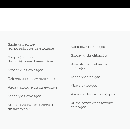
Stroje kąpielowe
Kąpielówki chłopięce
jednoczęściowe dziewczęce
Spodenki dla chłopców
Stroje kąpielowe
dwuczęściowe dziewczęce
Koszulki bez rękawów
chłopięce
Spodenki dziewczęce
Sandały chłopięce
Dziewczęce bluzy rozpinane
Klapki chłopięce
Plecaki szkolne dla dziewczyn
Plecaki szkolne dla chłopców
Sandały dziewczęce
Kurtki przeciwdeszczowe
Kurtki przeciwdeszczowe dla
chłopięce
dziewczynek