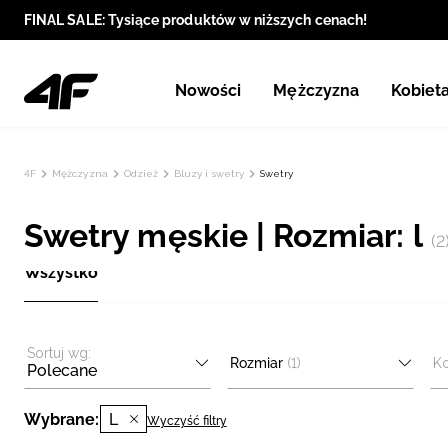
FINAL SALE: Tysiące produktów w niższych cenach!
Nowości
Mężczyzna
Kobiet
4F
Mężczyzna
Odzież
Bluzy i swetry
Swetry
Swetry męskie | Rozmiar: l
(2
Wszystko
Sortuj wg:
Rozmiar
(1)
Ko
Polecane
Wybrane:
L
Wyczyść filtry