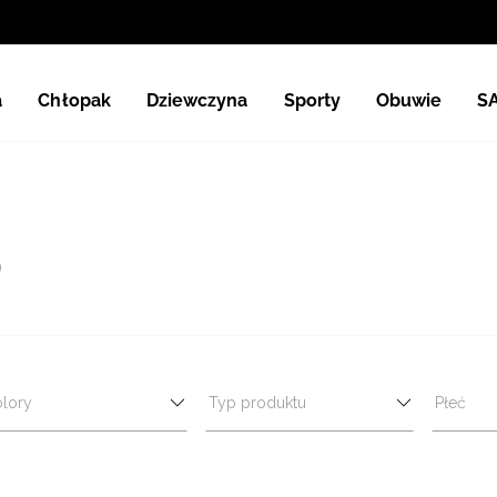
a
Chłopak
Dziewczyna
Sporty
Obuwie
S
)
lory
Typ produktu
Płeć