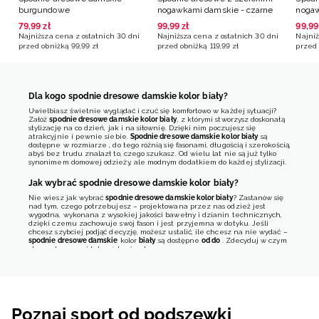
burgundowe
nogawkami damskie - czarne
nogaw
brąz
79
,
99
zł
99
,
99
zł
99
,
99
Najniższa cena z ostatnich 30 dni
Najniższa cena z ostatnich 30 dni
Najniż
przed obniżką
99
,
99
zł
przed obniżką
119
,
99
zł
przed 
Dla kogo spodnie dresowe damskie kolor biały?
Uwielbiasz świetnie wyglądać i czuć się komfortowo w każdej sytuacji?
Załóż
spodnie dresowe damskie kolor biały
, z którymi stworzysz doskonałą
stylizację na co dzień, jak i na siłownię. Dzięki nim poczujesz się
atrakcyjnie i pewnie siebie.
Spodnie dresowe damskie kolor biały
są
dostępne w rozmiarze
, do tego różnią się fasonami, długością i szerokością,
abyś bez trudu znalazł to, czego szukasz. Od wielu lat nie są już tylko
synonimem domowej odzieży, ale modnym dodatkiem do każdej stylizacji.
Jak wybrać spodnie dresowe damskie kolor biały?
Nie wiesz jak wybrać
spodnie dresowe damskie kolor biały
? Zastanów się
nad tym, czego potrzebujesz – projektowana przez nas odzież jest
wygodna, wykonana z wysokiej jakości bawełny i dzianin technicznych,
dzięki czemu zachowuje swój fason i jest przyjemna w dotyku. Jeśli
chcesz szybciej podjąć decyzję, możesz ustalić, ile chcesz na nie wydać –
spodnie dresowe damskie
kolor
biały
są dostępne
od
do
. Zdecyduj w czym
chcesz trenować lub spędzać wolny czas.
Poznaj sport od podszewki