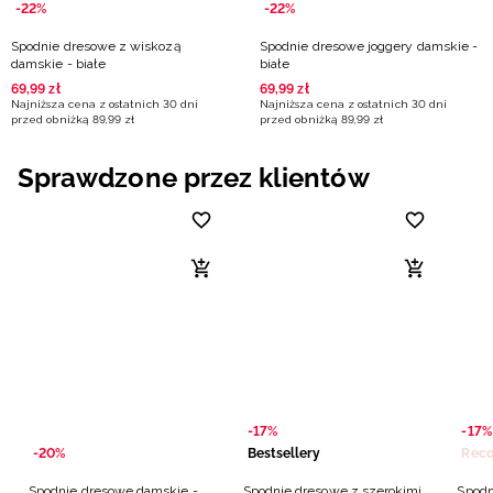
-22%
-22%
Spodnie dresowe z wiskozą
Spodnie dresowe joggery damskie -
damskie - białe
białe
69
,
99
zł
69
,
99
zł
Najniższa cena z ostatnich 30 dni
Najniższa cena z ostatnich 30 dni
przed obniżką
89
,
99
zł
przed obniżką
89
,
99
zł
Sprawdzone przez klientów
-17%
-17%
-20%
Bestsellery
Spodnie dresowe damskie -
Spodnie dresowe z szerokimi
Spodn