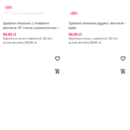
-33%
4F | Anna Lewandowska
-22%
Spodnie dresowe z modalem
Spodnie dresowe joggery damskie -
damskie 4F | Anna Lewandowska -
białe
białe
99
,
99
zł
69
,
99
zł
Najniższa cena z ostatnich 30 dni
Najniższa cena z ostatnich 30 dni
przed obniżką
149
,
99
zł
przed obniżką
89
,
99
zł