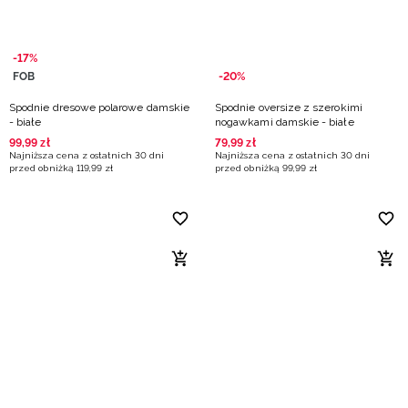
-17%
FOB
-20%
Spodnie dresowe polarowe damskie
Spodnie oversize z szerokimi
- białe
nogawkami damskie - białe
99
,
99
zł
79
,
99
zł
Najniższa cena z ostatnich 30 dni
Najniższa cena z ostatnich 30 dni
przed obniżką
119
,
99
zł
przed obniżką
99
,
99
zł