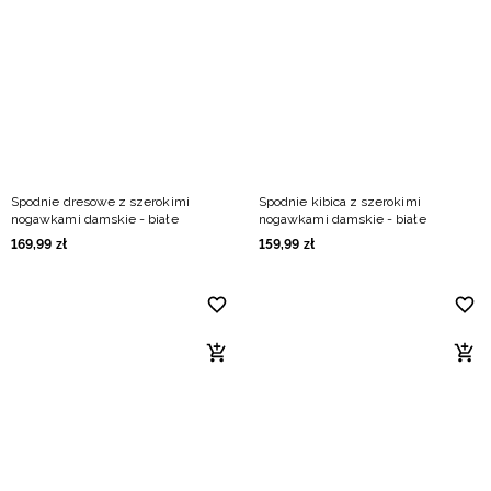
Niemiecki / EUR
Rumuński / RON
Słowacki / EUR
Ukraiński / UAH
Spodnie dresowe z szerokimi
Spodnie kibica z szerokimi
nogawkami damskie - białe
nogawkami damskie - białe
169
,
99
zł
159
,
99
zł