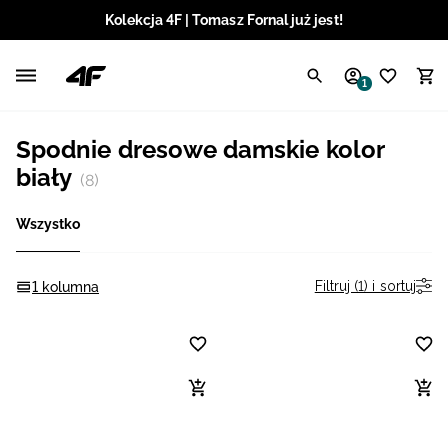
Kolekcja 4F | Tomasz Fornal już jest!
Polski / PLN
1
Angielski / EUR
Spodnie dresowe damskie kolor
Angielski / USD
biały
(8)
Angielski / GBP
Wszystko
Chorwacki / EUR
Filtruj (1) i sortuj
1 kolumna
Czeski / CZK
Litewski / EUR
Łotewski / EUR