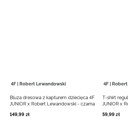
4F | Robert Lewandowski
4F | Rober
Bluza dresowa z kapturem dziecięca 4F
T-shirt regu
JUNIOR x Robert Lewandowski - czarna
JUNIOR x R
149
,
99
zł
59
,
99
zł