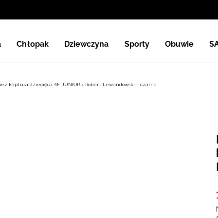
a
Chłopak
Dziewczyna
Sporty
Obuwie
S
bez kaptura dziecięca 4F JUNIOR x Robert Lewandowski - czarna