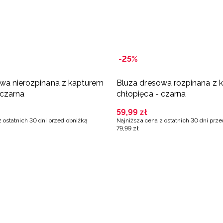
-25%
wa nierozpinana z kapturem
Bluza dresowa rozpinana z 
 czarna
chłopięca - czarna
59
,
99
zł
z ostatnich 30 dni przed obniżką
Najniższa cena z ostatnich 30 dni prz
79
,
99
zł