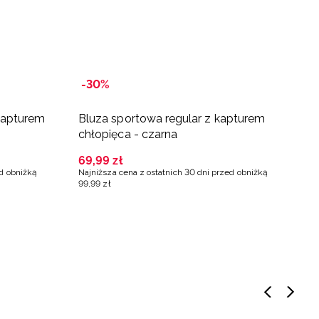
-30%
-
kapturem
Bluza sportowa regular z kapturem
B
chłopięca - czarna
c
69
,
99
zł
3
ed obniżką
Najniższa cena z ostatnich 30 dni przed obniżką
Na
99
,
99
zł
5