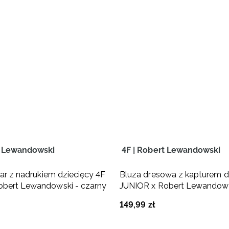
t Lewandowski
4F | Robert Lewandowski
lar z nadrukiem dziecięcy 4F
Bluza dresowa z kapturem d
obert Lewandowski - czarny
JUNIOR x Robert Lewandows
fioletowa
149
,
99
zł