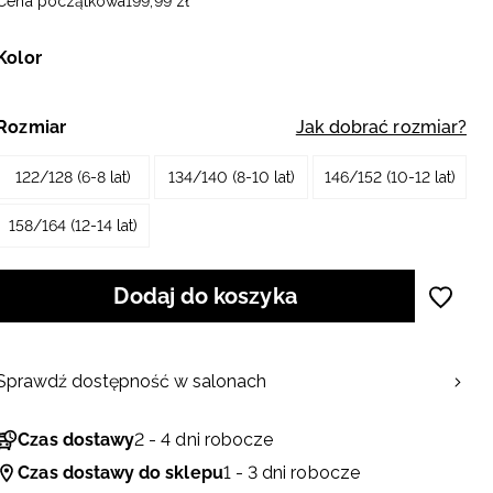
Cena początkowa
199
,
99
zł
Kolor
Rozmiar
Jak dobrać rozmiar?
122/128 (6-8 lat)
134/140 (8-10 lat)
146/152 (10-12 lat)
158/164 (12-14 lat)
Dodaj do koszyka
Sprawdź dostępność w salonach
Czas dostawy
2 - 4 dni robocze
Czas dostawy do sklepu
1 - 3 dni robocze