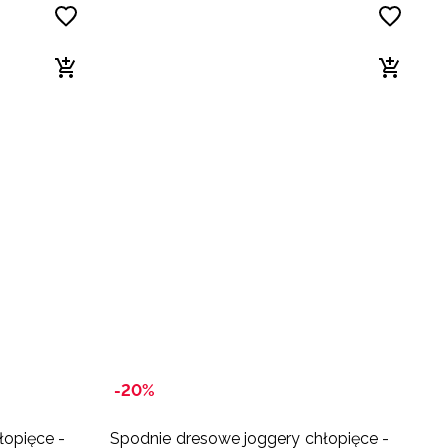
-20%
-
łopięce -
Spodnie dresowe joggery chłopięce -
S