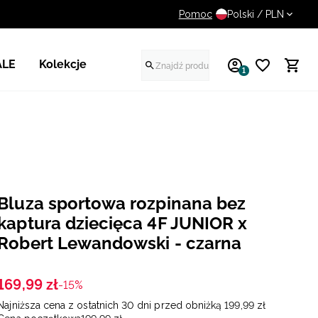
Pomoc
UWAGA NA FAŁSZYWE STR
Polski / PLN
ALE
Kolekcje
1
Bluza sportowa rozpinana bez
kaptura dziecięca 4F JUNIOR x
Robert Lewandowski - czarna
169
,
99
zł
-15%
Najniższa cena z ostatnich 30 dni przed obniżką
199
,
99
zł