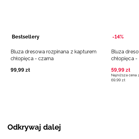
Bestsellery
-14%
Bluza dresowa rozpinana z kapturem
Bluza dreso
chłopięca - czarna
chłopięca -
99
,
99
zł
59
,
99
zł
Najniższa cena 
69
,
99
zł
Odkrywaj dalej