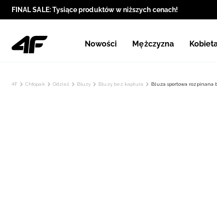
FINAL SALE: Tysiące produktów w niższych cenach!
Nowości
Mężczyzna
Kobiet
4F
Chłopak
Odzież
Bluzy
Bluzy bez kaptura
Bluza sportowa rozpinana 