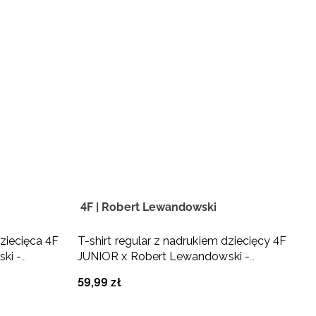
4F | Robert Lewandowski
4
ziecięca 4F
T-shirt regular z nadrukiem dziecięcy 4F
T
ki -
JUNIOR x Robert Lewandowski -
J
fioletowy
59
,
99
zł
5