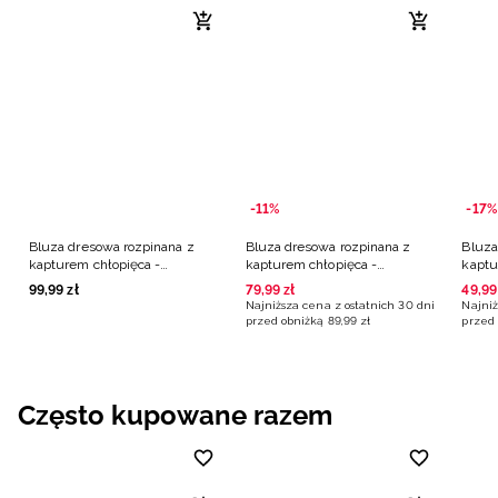
-11%
-17%
Bluza dresowa rozpinana z
Bluza dresowa rozpinana z
Bluza
kapturem chłopięca -
kapturem chłopięca -
kaptu
granatowa
granatowa
grana
99
,
99
zł
79
,
99
zł
49
,
99
Najniższa cena z ostatnich 30 dni
Najniż
przed obniżką
89
,
99
zł
przed 
Często kupowane razem