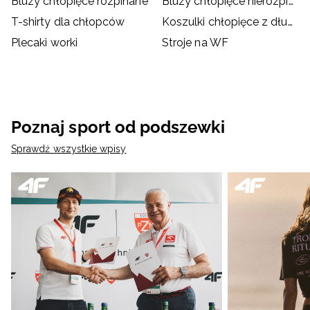
Bluzy chłopięce rozpinane
Bluzy chłopięce nierozpinane
T-shirty dla chłopców
Koszulki chłopięce z długim rękawem
Plecaki worki
Stroje na WF
Poznaj sport od podszewki
Sprawdź wszystkie wpisy