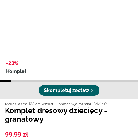
Niemiecki / EUR
Rumuński / RON
Słowacki / EUR
Ukraiński / UAH
-23%
Komplet
Skompletuj zestaw
Model(ka) ma 138 cm wzrostu i prezentuje rozmiar 134/140
Komplet dresowy dziecięcy -
granatowy
99
,
99
zł