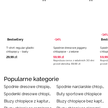
-14%
Bestsellery
-14%
Best
T-shirt regular gładki
Spodnie dresowe joggery
Spodn
chłopięcy - biały
chłopięce - zielone
chłop
29
,
99
zł
59
,
99
zł
59
,
99
Najniższa cena z ostatnich 30 dni
Najniż
przed obniżką
69
,
99
zł
przed 
Popularne kategorie
Spodnie dresowe chłopięce
Spodnie narciarskie chłopięce
Spodenki dresowe chłopięce
Buty sportowe chlopięce
Bluzy chłopięce z kapturem
Bluzy chłopięce bez kaptura