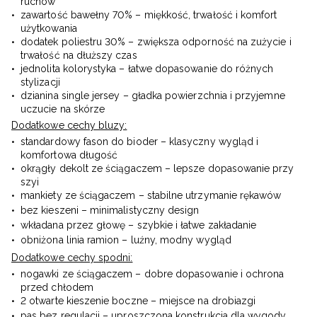
ruchów
zawartość bawełny 70% – miękkość, trwałość i komfort
użytkowania
dodatek poliestru 30% – zwiększa odporność na zużycie i
trwałość na dłuższy czas
jednolita kolorystyka – łatwe dopasowanie do różnych
stylizacji
dzianina single jersey – gładka powierzchnia i przyjemne
uczucie na skórze
Dodatkowe cechy bluzy:
standardowy fason do bioder – klasyczny wygląd i
komfortowa długość
okrągły dekolt ze ściągaczem – lepsze dopasowanie przy
szyi
mankiety ze ściągaczem – stabilne utrzymanie rękawów
bez kieszeni – minimalistyczny design
wkładana przez głowę – szybkie i łatwe zakładanie
obniżona linia ramion – luźny, modny wygląd
Dodatkowe cechy spodni:
nogawki ze ściągaczem – dobre dopasowanie i ochrona
przed chłodem
2 otwarte kieszenie boczne – miejsce na drobiazgi
pas bez regulacji – uproszczona konstrukcja dla wygody