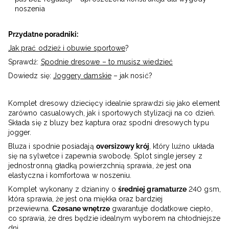
noszenia
Przydatne poradniki:
Jak prać odzież i obuwie sportowe
?
Sprawdź:
Spodnie dresowe – to musisz wiedzieć
Dowiedz się:
Joggery damskie
– jak nosić?
Komplet dresowy dziecięcy idealnie sprawdzi się jako element
zarówno casualowych, jak i sportowych stylizacji na co dzień.
Składa się z bluzy bez kaptura oraz spodni dresowych typu
jogger.
Bluza i spodnie posiadają
oversizowy krój
, który luźno układa
się na sylwetce i zapewnia swobodę. Splot single jersey z
jednostronną gładką powierzchnią sprawia, że jest ona
elastyczna i komfortowa w noszeniu.
Komplet wykonany z dzianiny o
średniej gramaturze
240 gsm,
która sprawia, że jest ona ​​miękka oraz bardziej
przewiewna.
Czesane wnętrze
gwarantuje dodatkowe ciepło,
co sprawia, że dres będzie idealnym wyborem na chłodniejsze
dni.