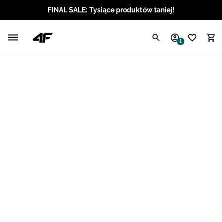
FINAL SALE: Tysiące produktów taniej!
Polski / PLN
1
Angielski / EUR
Angielski / USD
Angielski / GBP
Chorwacki / EUR
Czeski / CZK
Litewski / EUR
Łotewski / EUR