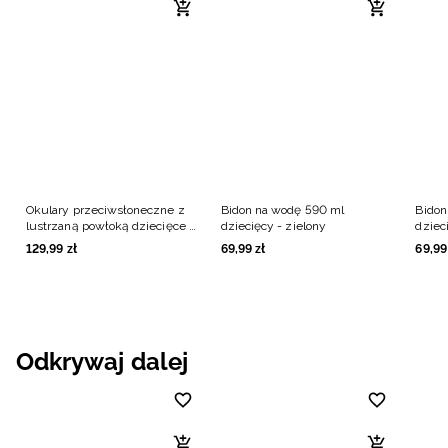
Okulary przeciwsłoneczne z
Bidon na wodę 590 ml
Bidon
lustrzaną powłoką dziecięce -
dziecięcy - zielony
dziec
czarne
129
,
99
zł
69
,
99
zł
69
,
99
Odkrywaj dalej