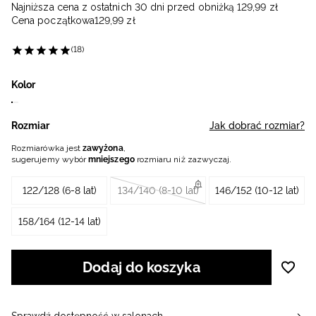
Najniższa cena z ostatnich 30 dni przed obniżką
129
,
99
zł
Cena początkowa
129
,
99
zł
(18)
Kolor
Rozmiar
Jak dobrać rozmiar?
Rozmiarówka jest
zawyżona
,
sugerujemy wybór
mniejszego
rozmiaru niż zazwyczaj.
122/128 (6-8 lat)
134/140 (8-10 lat)
146/152 (10-12 lat)
158/164 (12-14 lat)
Dodaj do koszyka