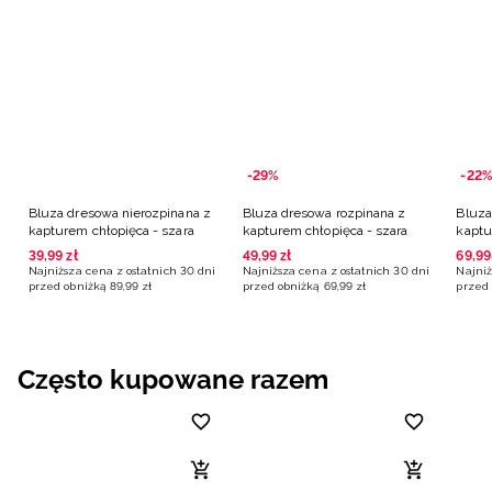
-29%
-22%
Bluza dresowa nierozpinana z
Bluza dresowa rozpinana z
Bluza
kapturem chłopięca - szara
kapturem chłopięca - szara
kaptu
39
,
99
zł
49
,
99
zł
69
,
99
Najniższa cena z ostatnich 30 dni
Najniższa cena z ostatnich 30 dni
Najniż
przed obniżką
89
,
99
zł
przed obniżką
69
,
99
zł
przed 
Często kupowane razem