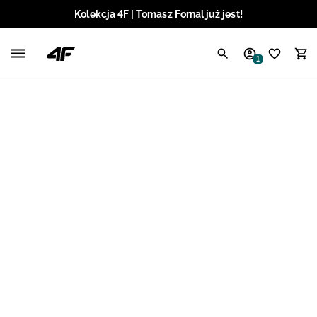
Kolekcja 4F | Tomasz Fornal już jest!
Polski / PLN
1
Angielski / EUR
Angielski / USD
Angielski / GBP
Chorwacki / EUR
Czeski / CZK
Litewski / EUR
Łotewski / EUR