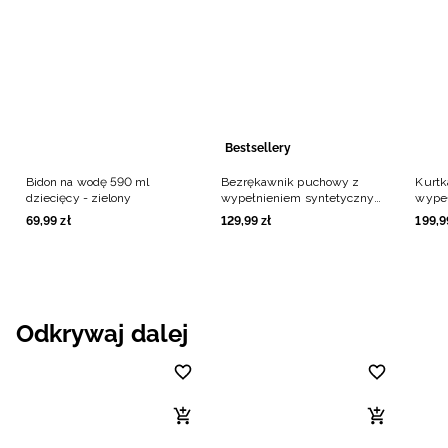
Bestsellery
Bidon na wodę 590 ml
Bezrękawnik puchowy z
Kurtk
dziecięcy - zielony
wypełnieniem syntetycznym
wype
dziecięcy - czarny
dziew
69
,
99
zł
129
,
99
zł
199
,
9
Odkrywaj dalej