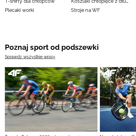
T-shirty dla chłopców
Koszulki chłopięce z długim rękawem
Plecaki worki
Stroje na WF
Poznaj sport od podszewki
Sprawdź wszystkie wpisy