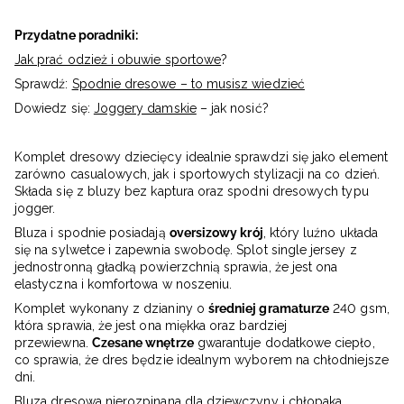
Przydatne poradniki:
Jak prać odzież i obuwie sportowe
?
Sprawdź:
Spodnie dresowe – to musisz wiedzieć
Dowiedz się:
Joggery damskie
– jak nosić?
Komplet dresowy dziecięcy idealnie sprawdzi się jako element
zarówno casualowych, jak i sportowych stylizacji na co dzień.
Składa się z bluzy bez kaptura oraz spodni dresowych typu
jogger.
Bluza i spodnie posiadają
oversizowy krój
, który luźno układa
się na sylwetce i zapewnia swobodę. Splot single jersey z
jednostronną gładką powierzchnią sprawia, że jest ona
elastyczna i komfortowa w noszeniu.
Komplet wykonany z dzianiny o
średniej gramaturze
240 gsm,
która sprawia, że jest ona ​​miękka oraz bardziej
przewiewna.
Czesane wnętrze
gwarantuje dodatkowe ciepło,
co sprawia, że dres będzie idealnym wyborem na chłodniejsze
dni.
Bluza dresowa nierozpinana dla dziewczyny
i chłopaka