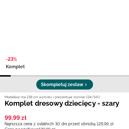
Niemiecki / EUR
Rumuński / RON
Słowacki / EUR
Ukraiński / UAH
-23%
Komplet
Skompletuj zestaw
Model(ka) ma 138 cm wzrostu i prezentuje rozmiar 134/140
Komplet dresowy dziecięcy - szary
99
,
99
zł
Najniższa cena z ostatnich 30 dni przed obniżką
129
,
99
zł