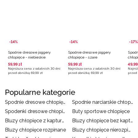
-14%
-14%
-17%
Spodnie dresowe joggery
Spodnie dresowe joggery
Spodn
chłopięce - niebieskie
chłopięce - szare
chłop
59
,
99
zł
59
,
99
zł
49
,
99
Najniższa cena z ostatnich 30 dni
Najniższa cena z ostatnich 30 dni
Najniż
przed obniżką
69
,
99
zł
przed obniżką
69
,
99
zł
przed 
Popularne kategorie
Spodnie dresowe chłopięce
Spodnie narciarskie chłopięce
Spodenki dresowe chłopięce
Buty sportowe chlopięce
Bluzy chłopięce z kapturem
Bluzy chłopięce bez kaptura
Bluzy chłopięce rozpinane
Bluzy chłopięce nierozpinane