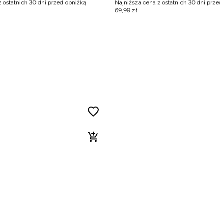
z ostatnich 30 dni przed obniżką
Najniższa cena z ostatnich 30 dni prz
69
,
99
zł