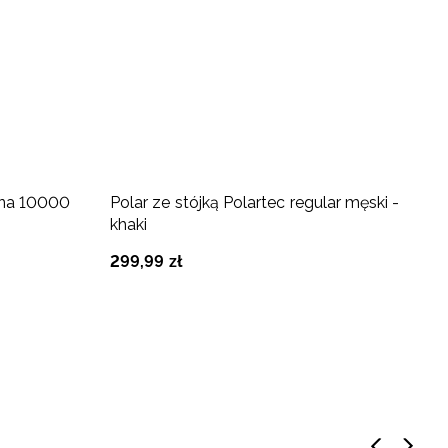
-
ana 10000
Polar ze stójką Polartec regular męski -
K
khaki
s
299
,
99
zł
5
Na
8