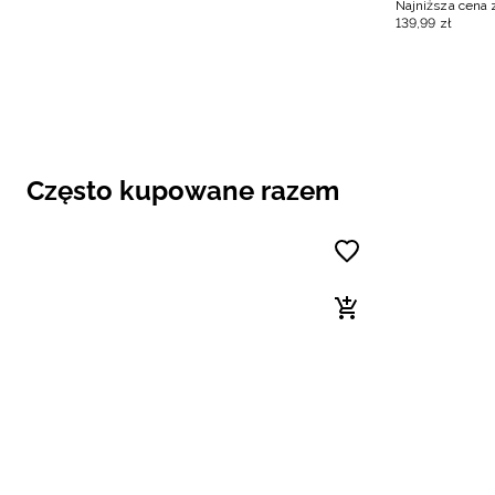
Najniższa cena 
139
,
99
zł
Często kupowane razem