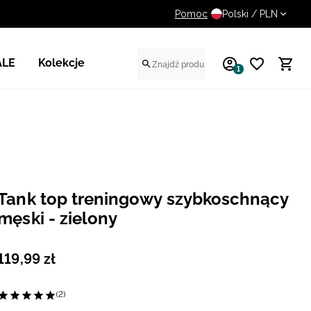
Pomoc
UWAGA NA FAŁSZYWE STR
Polski / PLN
ALE
Kolekcje
1
Tank top treningowy szybkoschnący
męski - zielony
119
,
99
zł
(2)