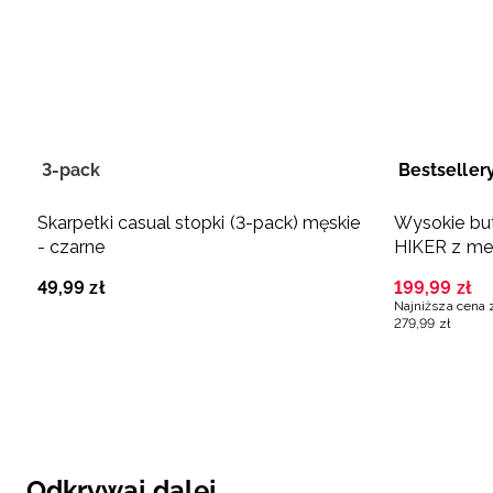
3-pack
Bestseller
Skarpetki casual stopki (3-pack) męskie
Wysokie bu
- czarne
HIKER z me
49
,
99
zł
199
,
99
zł
Najniższa cena 
279
,
99
zł
Odkrywaj dalej