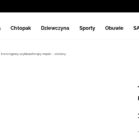
a
Chłopak
Dziewczyna
Sporty
Obuwie
S
 treningowy szybkoschnący męski - zielony