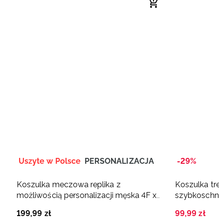
Uszyte w Polsce
PERSONALIZACJA
-29%
Koszulka meczowa replika z
Koszulka tr
możliwością personalizacji męska 4F x
szybkoschn
Polska Siatkówka - zielona
199
,
99
zł
99
,
99
zł