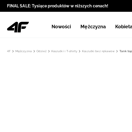
FINAL SALE: Tysiące produktów w niższych cenach!
Nowości
Mężczyzna
Kobiet
4F
Mężczyzna
Odzież
Koszulki i T-shirty
Koszulki bez rękawów
Tank top