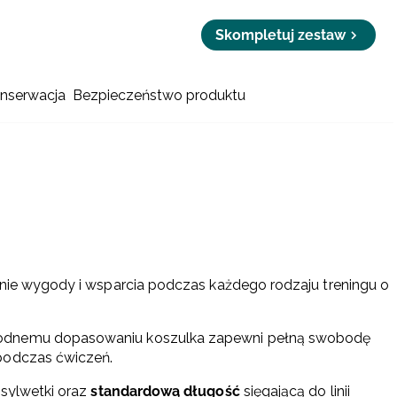
Skompletuj zestaw
onserwacja
Bezpieczeństwo produktu
enie wygody i wsparcia podczas każdego rodzaju treningu o
godnemu dopasowaniu koszulka zapewni pełną swobodę
podczas ćwiczeń.
 sylwetki oraz
standardową długość
sięgającą do linii