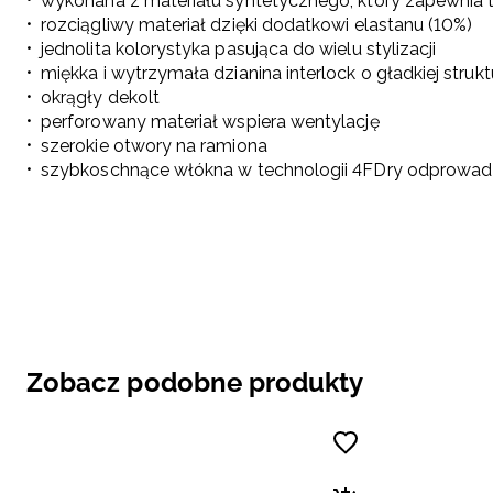
wykonana z materiału syntetycznego, który zapewnia tr
rozciągliwy materiał dzięki dodatkowi elastanu (10%)
jednolita kolorystyka pasująca do wielu stylizacji
miękka i wytrzymała dzianina interlock o gładkiej stru
okrągły dekolt
perforowany materiał wspiera wentylację
szerokie otwory na ramiona
szybkoschnące włókna w technologii 4FDry odprowad
Zobacz podobne produkty