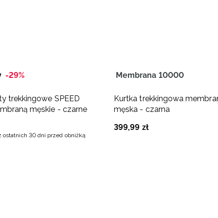
y
-29%
Membrana 10000
ty trekkingowe SPEED
Kurtka trekkingowa membr
mbraną męskie - czarne
męska - czarna
399
,
99
zł
z ostatnich 30 dni przed obniżką