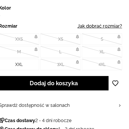
Kolor
Rozmiar
Jak dobrać rozmiar?
XXS
XS
S
M
L
XL
XXL
3XL
4XL
Dodaj do koszyka
Sprawdź dostępność w salonach
Czas dostawy
2 - 4 dni robocze