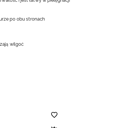
wałość i jest łatwy w pielęgnacji
kturze po obu stronach
zają wilgoć