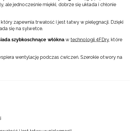
ły, ale jednocześnie miękki, dobrze się układa i chłonie
óry zapewnia trwałość i jest łatwy w pielęgnacji. Dzięki
ada się na sylwetce.
siada szybkoschnące włókna
w
technologii 4FDry
, które
 wspiera wentylację podczas ćwiczeń. Szerokie otwory na
:
i