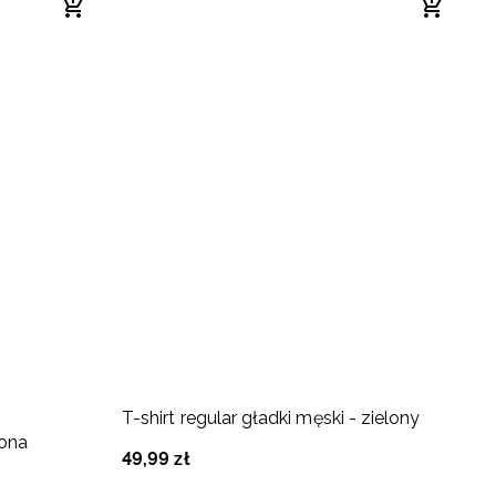
-
T-shirt regular gładki męski - zielony
K
lona
m
49
,
99
zł
8