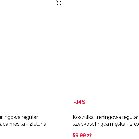
-14%
eningowa regular
Koszulka treningowa regular
ąca męska - zielona
szybkoschnąca męska - zie
59
,
99
zł