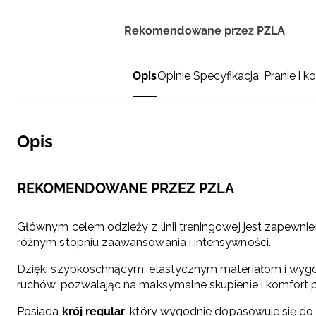
Rekomendowane przez PZLA
Opis
Opinie
Specyfikacja
Pranie i k
Opis
REKOMENDOWANE PRZEZ PZLA
Głównym celem odzieży z linii treningowej jest zapewni
różnym stopniu zaawansowania i intensywności.
Dzięki szybkoschnącym, elastycznym materiałom i wy
ruchów, pozwalając na maksymalne skupienie i komfort 
Posiada
krój regular
, który wygodnie dopasowuje się do