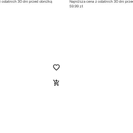
z ostatnich 30 dni przed obniżką
Najniższa cena z ostatnich 30 dni prz
59
,
99
zł