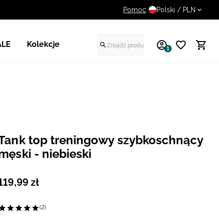
Pomoc
UWAGA NA FAŁSZYWE STR
Polski / PLN
ALE
Kolekcje
1
Tank top treningowy szybkoschnący
męski - niebieski
119
,
99
zł
(2)