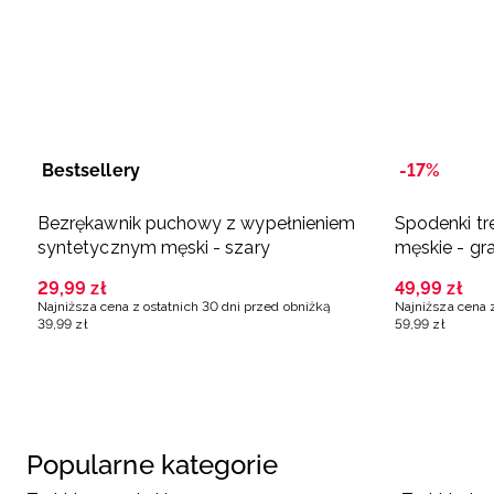
Bestsellery
-17%
Bezrękawnik puchowy z wypełnieniem
Spodenki t
syntetycznym męski - szary
męskie - g
29
,
99
zł
49
,
99
zł
Najniższa cena z ostatnich 30 dni przed obniżką
Najniższa cena 
39
,
99
zł
59
,
99
zł
Popularne kategorie