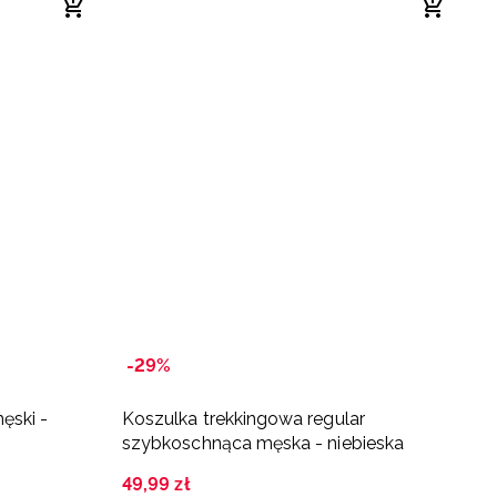
-29%
ęski -
Koszulka trekkingowa regular
T-
szybkoschnąca męska - niebieska
4
49
,
99
zł