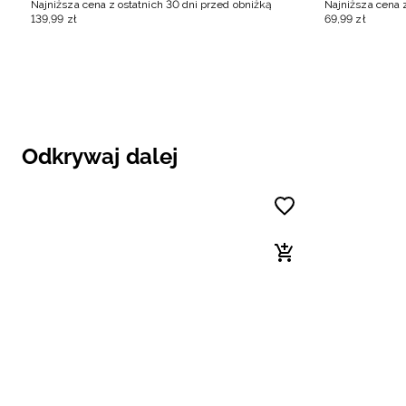
Najniższa cena z ostatnich 30 dni przed obniżką
Najniższa cena 
139
,
99
zł
69
,
99
zł
Odkrywaj dalej