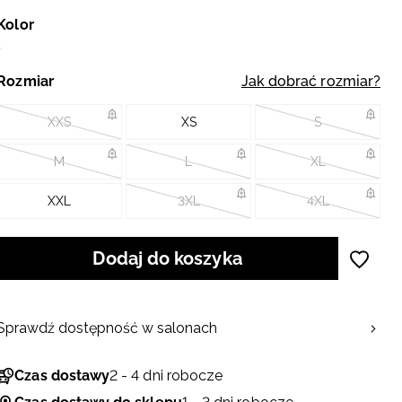
Kolor
Rozmiar
Jak dobrać rozmiar?
XXS
XS
S
M
L
XL
XXL
3XL
4XL
Dodaj do koszyka
Sprawdź dostępność w salonach
Czas dostawy
2 - 4 dni robocze