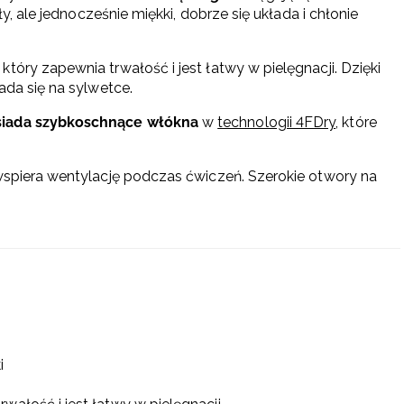
ły, ale jednocześnie miękki, dobrze się układa i chłonie
óry zapewnia trwałość i jest łatwy w pielęgnacji. Dzięki
ada się na sylwetce.
siada szybkoschnące włókna
w
technologii 4FDry
, które
 wspiera wentylację podczas ćwiczeń. Szerokie otwory na
:
i