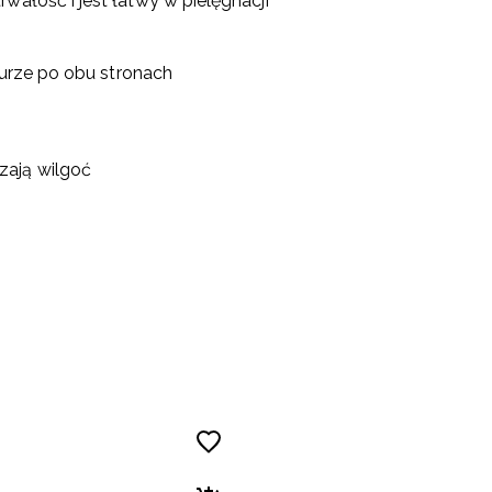
wałość i jest łatwy w pielęgnacji
kturze po obu stronach
zają wilgoć