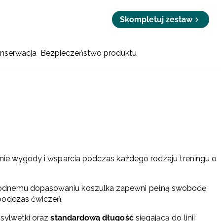
Skompletuj zestaw
onserwacja
Bezpieczeństwo produktu
enie wygody i wsparcia podczas każdego rodzaju treningu o
godnemu dopasowaniu koszulka zapewni pełną swobodę
podczas ćwiczeń.
 sylwetki oraz
standardową długość
sięgającą do linii