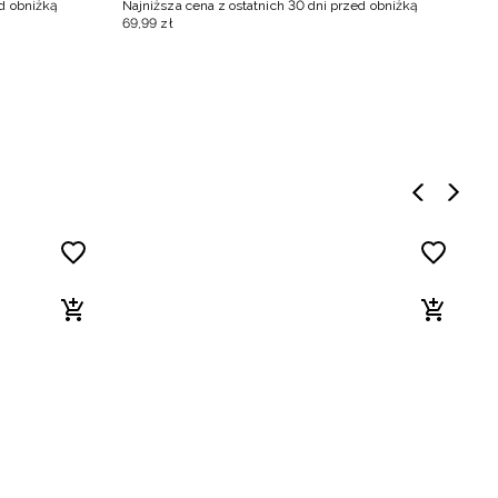
ed obniżką
Najniższa cena z ostatnich 30 dni przed obniżką
69
,
99
zł