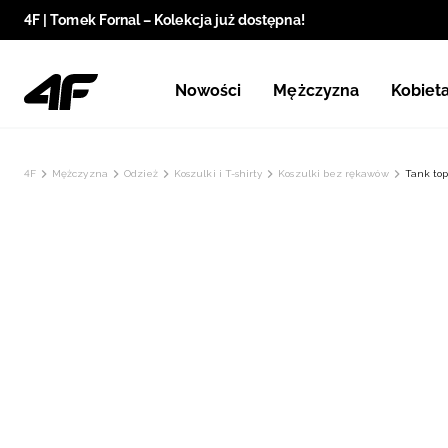
4F | Tomek Fornal – Kolekcja już dostępna!
Nowości
Mężczyzna
Kobiet
4F
Mężczyzna
Odzież
Koszulki i T-shirty
Koszulki bez rękawów
Tank top