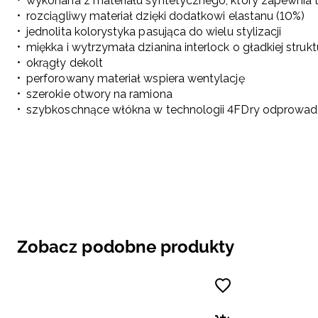
wykonana z materiału syntetycznego, który zapewnia tr
rozciągliwy materiał dzięki dodatkowi elastanu (10%)
jednolita kolorystyka pasująca do wielu stylizacji
miękka i wytrzymała dzianina interlock o gładkiej stru
okrągły dekolt
perforowany materiał wspiera wentylację
szerokie otwory na ramiona
szybkoschnące włókna w technologii 4FDry odprowad
Zobacz podobne produkty