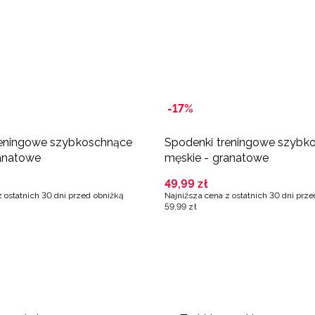
-17%
reningowe szybkoschnące
Spodenki treningowe szybk
ranatowe
męskie - granatowe
49
,
99
zł
z ostatnich 30 dni przed obniżką
Najniższa cena z ostatnich 30 dni prz
59
,
99
zł