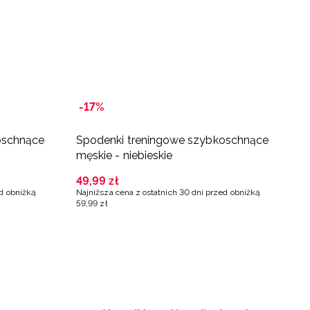
-17%
R
oschnące
Spodenki treningowe szybkoschnące
L
męskie - niebieskie
c
49
,
99
zł
1
ed obniżką
Najniższa cena z ostatnich 30 dni przed obniżką
59
,
99
zł