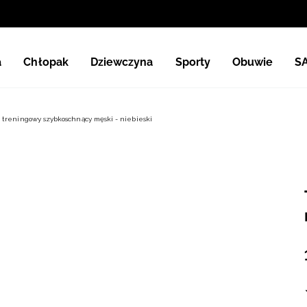
a
Chłopak
Dziewczyna
Sporty
Obuwie
S
 treningowy szybkoschnący męski - niebieski