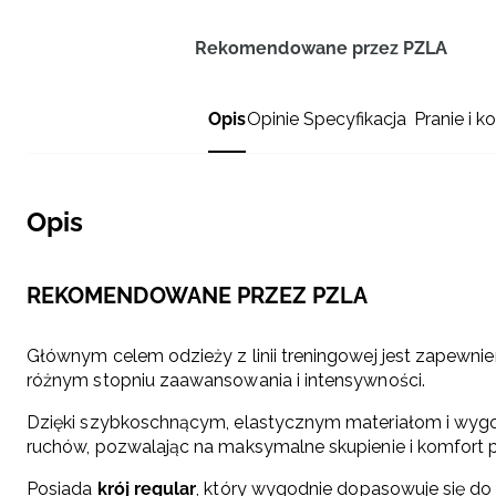
Rekomendowane przez PZLA
Opis
Opinie
Specyfikacja
Pranie i k
Opis
REKOMENDOWANE PRZEZ PZLA
Głównym celem odzieży z linii treningowej jest zapewni
różnym stopniu zaawansowania i intensywności.
Dzięki szybkoschnącym, elastycznym materiałom i wy
ruchów, pozwalając na maksymalne skupienie i komfort 
Posiada
krój regular
, który wygodnie dopasowuje się do