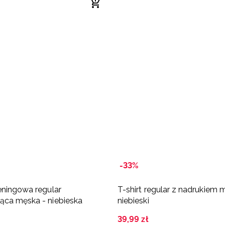
-33%
eningowa regular
T-shirt regular z nadrukiem m
ąca męska - niebieska
niebieski
39
,
99
zł