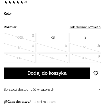
(2)
Kolor
Rozmiar
Jak dobrać rozmiar?
XXS
XS
S
M
L
XL
XXL
3XL
4XL
Dodaj do koszyka
Sprawdź dostępność w salonach
Czas dostawy
2 - 4 dni robocze