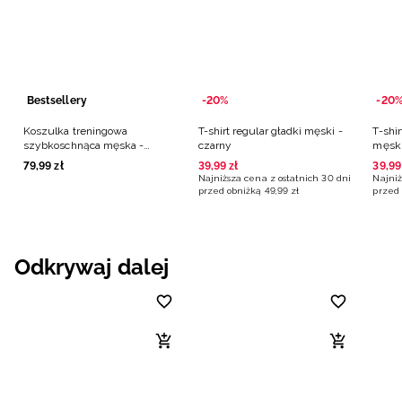
Bestsellery
-20%
-20
Koszulka treningowa
T-shirt regular gładki męski -
T-shi
szybkoschnąca męska -
czarny
męski
czarna
79
,
99
zł
39
,
99
zł
39
,
99
Najniższa cena z ostatnich 30 dni
Najniż
przed obniżką
49
,
99
zł
przed 
Odkrywaj dalej