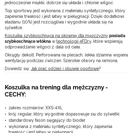
jednocześnie miękki, dobrze się układa i chłonie wilgoć.
Top sportowy jest wykonana z materiału syntetycznego, który
zapewnia trwałość i jest łatwy w pielęgnacji. Dzięki dodatkowi
elastanu (10%) jest rozciągliwa i wygodnie układa się na
sylwetce.
Koszulka szybkoschnąca na siłownię dla mężczyzny
posiada
szybkoschnące włókna
w
technologii 4FDry
, które wspierają
odprowadzanie wilgoci z dala od ciała.
Okrągły dekolt. Perforowana na plecach, lekka dzianina wspiera
wentylację podczas ćwiczeń. Szerokie otwory na ramiona.
Dowiedz się:
Jak prać odzież i obuwie sportowe
?
Koszulka na trening dla mężczyzny -
CECHY:
zakres rozmiarów: XXS-4XL
krój: regular, który wygodnie dopasowuje się do sylwetki
standardowy fason sięgający do bioder
wykonana z materiału syntetycznego, który zapewnia
trwałość i jest łatwy w pielęgnacji