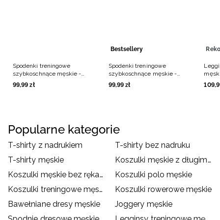
Bestsellery
Spodenki treningowe
Spodenki treningowe
Leggi
szybkoschnące męskie -
szybkoschnące męskie -
męski
czarne
czarne
99
,
99
zł
99
,
99
zł
109
,
9
Popularne kategorie
T-shirty z nadrukiem
T-shirty bez nadruku
T-shirty męskie
Koszulki męskie z długim rękawem
Koszulki męskie bez rękawów
Koszulki polo męskie
Koszulki treningowe męskie
Koszulki rowerowe męskie
Bawełniane dresy męskie
Joggery męskie
Spodnie dresowe męskie
Legginsy treningowe męskie