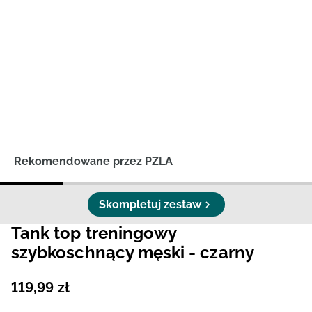
Niemiecki / EUR
Rumuński / RON
Słowacki / EUR
Ukraiński / UAH
Rekomendowane przez PZLA
Skompletuj zestaw
Tank top treningowy
szybkoschnący męski - czarny
119
,
99
zł