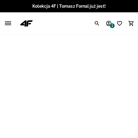
Kolekcja 4F | Tomasz Fornal już jest!
Polski / PLN
1
Angielski / EUR
Angielski / USD
Angielski / GBP
Chorwacki / EUR
Czeski / CZK
Litewski / EUR
Łotewski / EUR