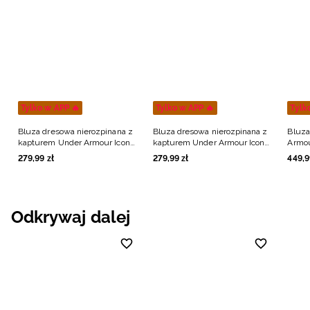
Tylko w APP 🔥
Tylko w APP 🔥
Tylk
Bluza dresowa nierozpinana z
Bluza dresowa nierozpinana z
Bluza
kapturem Under Armour Icon
kapturem Under Armour Icon
Armou
Fleece Hoodie męska - zielona
Fleece Hoodie męska - zielona
Fz Hd
279
,
99
zł
279
,
99
zł
449
,
9
Odkrywaj dalej