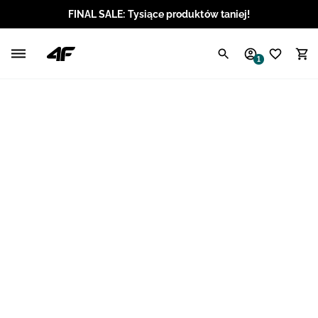
FINAL SALE: Tysiące produktów taniej!
Polski / PLN
1
Angielski / EUR
Angielski / USD
Angielski / GBP
Chorwacki / EUR
Czeski / CZK
Litewski / EUR
Łotewski / EUR