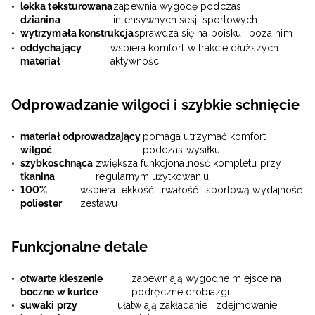
lekka teksturowana
zapewnia wygodę podczas
dzianina
intensywnych sesji sportowych
wytrzymała konstrukcja
sprawdza się na boisku i poza nim
oddychający
wspiera komfort w trakcie dłuższych
materiał
aktywności
Odprowadzanie wilgoci i szybkie schnięcie
materiał odprowadzający
pomaga utrzymać komfort
wilgoć
podczas wysiłku
szybkoschnąca
zwiększa funkcjonalność kompletu przy
tkanina
regularnym użytkowaniu
100%
wspiera lekkość, trwałość i sportową wydajność
poliester
zestawu
Funkcjonalne detale
otwarte kieszenie
zapewniają wygodne miejsce na
boczne w kurtce
podręczne drobiazgi
suwaki przy
ułatwiają zakładanie i zdejmowanie