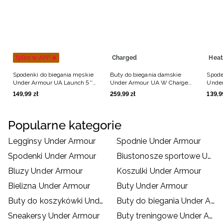
Tylko w APP 🔥
Charged
Heat
Spodenki do biegania męskie
Buty do biegania damskie
Spode
Under Armour UA Launch 5''
Under Armour UA W Charged
Under
Shorts - czarne
Surge 4 - białe
Lng S
149
,
99
zł
259
,
99
zł
139
,
9
Popularne kategorie
Legginsy Under Armour
Spodnie Under Armour
Spodenki Under Armour
Biustonosze sportowe Under Armour
Bluzy Under Armour
Koszulki Under Armour
Bielizna Under Armour
Buty Under Armour
Buty do koszykówki Under Armour
Buty do biegania Under Armour
Sneakersy Under Armour
Buty treningowe Under Armour