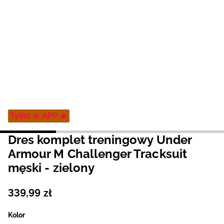
Niemiecki / EUR
Rumuński / RON
Słowacki / EUR
Ukraiński / UAH
Tylko w APP 🔥
Dres komplet treningowy Under
Armour M Challenger Tracksuit
męski - zielony
339
,
99
zł
Kolor