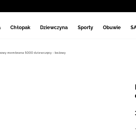
a
Chłopak
Dziewczyna
Sporty
Obuwie
S
imowy membrana 5000 dziewczęcy - beżowy