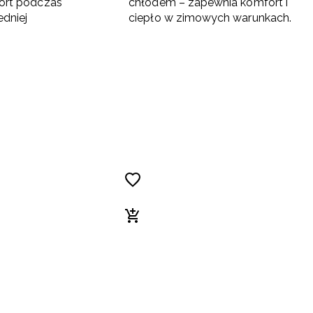
ort podczas
chłodem – zapewnia komfort i
edniej
ciepło w zimowych warunkach.