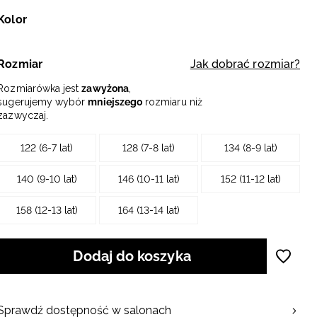
Kolor
Rozmiar
Jak dobrać rozmiar?
Rozmiarówka jest
zawyżona
,
sugerujemy wybór
mniejszego
rozmiaru niż
zazwyczaj.
122 (6-7 lat)
128 (7-8 lat)
134 (8-9 lat)
140 (9-10 lat)
146 (10-11 lat)
152 (11-12 lat)
158 (12-13 lat)
164 (13-14 lat)
Dodaj do koszyka
Sprawdź dostępność w salonach