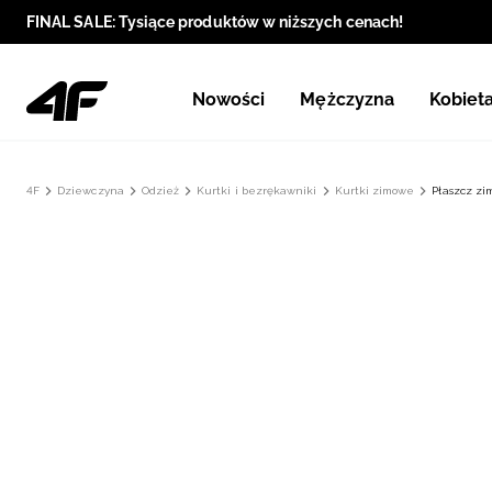
FINAL SALE: Tysiące produktów w niższych cenach!
Nowości
Mężczyzna
Kobiet
4F
Dziewczyna
Odzież
Kurtki i bezrękawniki
Kurtki zimowe
Płaszcz z