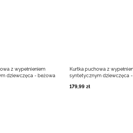
howa z wypełnieniem
Kurtka puchowa z wypełnie
ym dziewczęca - beżowa
syntetycznym dziewczęca 
179
,
99
zł