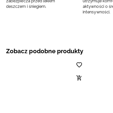
zabezpiecza przed lekkim
utrzymuje komf
deszczem i śniegiem.
aktywności o śr
intensywności.
Zobacz podobne produkty