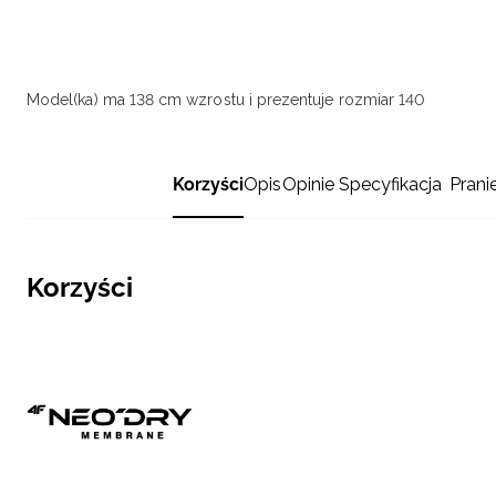
Model(ka) ma 138 cm wzrostu i prezentuje rozmiar 140
Korzyści
Opis
Opinie
Specyfikacja
Prani
Korzyści