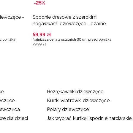
-25%
iewczęce -
Spodnie dresowe z szerokimi
C
nogawkami dziewczęce - czarne
2
59
,
99
zł
ed obniżką
Najniższa cena z ostatnich 30 dni przed obniżką
79
,
99
zł
ce
Bezrękawniki dziewczęce
wczęce
Kurtki wiatrówki dziewczęce
ziewczęca
Polary dziewczęce
e dla dzieci
Jak wybrać kurtkę i spodnie narciarskie