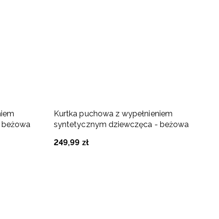
-
niem
Kurtka puchowa z wypełnieniem
K
- beżowa
syntetycznym dziewczęca - beżowa
b
249
,
99
zł
1
Na
17