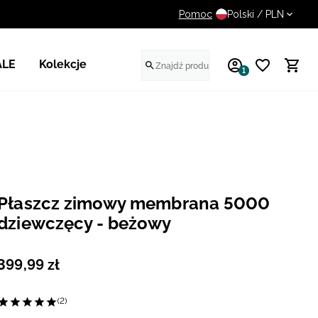
Pomoc
UWAGA NA FAŁSZYWE STR
Polski / PLN
ALE
Kolekcje
1
Płaszcz zimowy membrana 5000
dziewczęcy - beżowy
399
,
99
zł
(2)