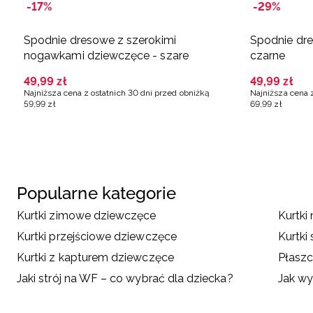
-17%
-29%
Spodnie dresowe z szerokimi
Spodnie dr
nogawkami dziewczęce - szare
czarne
49
,
99
zł
49
,
99
zł
Najniższa cena z ostatnich 30 dni przed obniżką
Najniższa cena 
59
,
99
zł
69
,
99
zł
Popularne kategorie
Kurtki zimowe dziewczęce
Kurtki
Kurtki przejściowe dziewczęce
Kurtki
Kurtki z kapturem dziewczęce
Płaszc
Jaki strój na WF – co wybrać dla dziecka?
Jak wy