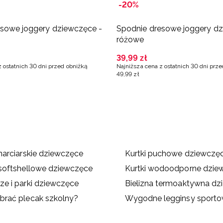
-20%
esowe joggery dziewczęce -
Spodnie dresowe joggery dz
różowe
39
,
99
zł
z ostatnich 30 dni przed obniżką
Najniższa cena z ostatnich 30 dni prz
49
,
99
zł
 narciarskie dziewczęce
Kurtki puchowe dziewczę
 softshellowe dziewczęce
Kurtki wodoodporne dzie
ze i parki dziewczęce
Bielizna termoaktywna d
brać plecak szkolny?
Wygodne legginsy sportow