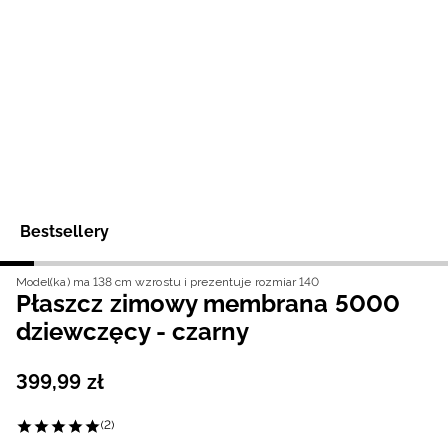
Niemiecki / EUR
Rumuński / RON
Słowacki / EUR
Ukraiński / UAH
Bestsellery
Model(ka) ma 138 cm wzrostu i prezentuje rozmiar 140
Płaszcz zimowy membrana 5000
dziewczęcy - czarny
399
,
99
zł
(2)