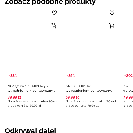
Zobacz podobne produkty
-33%
-25%
-20
Bezrękawnik puchowy z
Kurtka puchowa z
Kurtk
wypełnieniem syntetycznym
wypełnieniem syntetycznym
dziew
dziewczęcy - czarny
dziewczęca - czarna
39
,
99
zł
59
,
99
zł
79
,
99
Najniższa cena z ostatnich 30 dni
Najniższa cena z ostatnich 30 dni
Najniż
przed obniżką
59
,
99
zł
przed obniżką
79
,
99
zł
przed 
Odkrywaj dalej