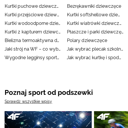
Kurtki puchowe dziewczęce
Bezrękawniki dziewczęce
Kurtki przejściowe dziewczęce
Kurtki softshellowe dziewczęce
Kurtki wodoodporne dziewczęce
Kurtki wiatrówki dziewczęce
Kurtki z kapturem dziewczęce
Płaszcze i parki dziewczęce
Bielizna termoaktywna dziewczęca
Polary dziewczęce
Jaki strój na WF – co wybrać dla dziecka?
Jak wybrać plecak szkolny?
Wygodne legginsy sportowe dla dzieci
Jak wybrać kurtkę i spodnie narciarskie dla dziecka?
Poznaj sport od podszewki
Sprawdź wszystkie wpisy