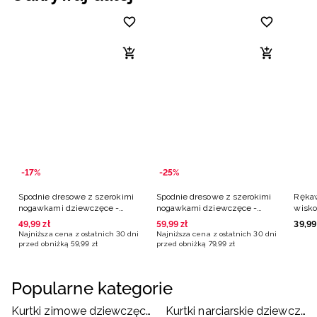
-17%
-25%
Spodnie dresowe z szerokimi
Spodnie dresowe z szerokimi
Rękaw
nogawkami dziewczęce -
nogawkami dziewczęce -
wisko
szare
czarne
49
,
99
zł
59
,
99
zł
39
,
99
Najniższa cena z ostatnich 30 dni
Najniższa cena z ostatnich 30 dni
przed obniżką
59
,
99
zł
przed obniżką
79
,
99
zł
Popularne kategorie
Kurtki zimowe dziewczęce
Kurtki narciarskie dziewczęce