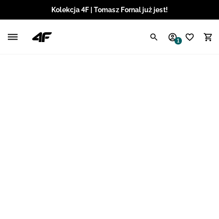
Kolekcja 4F | Tomasz Fornal już jest!
Polski / PLN
1
Angielski / EUR
Angielski / USD
Angielski / GBP
Chorwacki / EUR
Czeski / CZK
Litewski / EUR
Łotewski / EUR