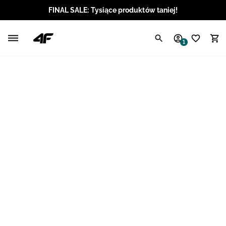
FINAL SALE: Tysiące produktów taniej!
Polski / PLN
1
Angielski / EUR
Angielski / USD
Angielski / GBP
Chorwacki / EUR
Czeski / CZK
Litewski / EUR
Łotewski / EUR