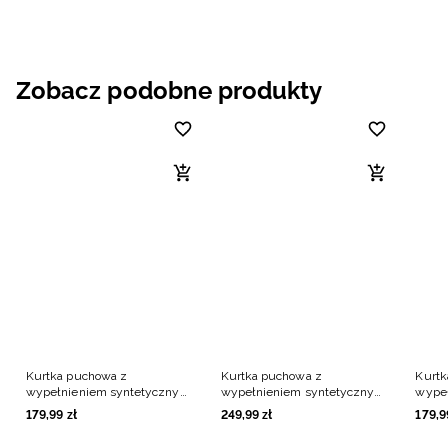
Zobacz podobne produkty
Kurtka puchowa z
Kurtka puchowa z
Kurtk
wypełnieniem syntetycznym
wypełnieniem syntetycznym
wype
dziewczęca - beżowa
dziewczęca - beżowa
dziew
179
,
99
zł
249
,
99
zł
179
,
9