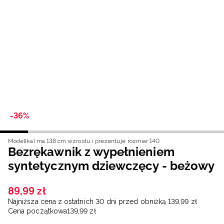
Niemiecki / EUR
Rumuński / RON
Słowacki / EUR
Ukraiński / UAH
-36%
Model(ka) ma 138 cm wzrostu i prezentuje rozmiar 140
Bezrękawnik z wypełnieniem
syntetycznym dziewczęcy - beżowy
89
,
99
zł
Najniższa cena z ostatnich 30 dni przed obniżką
139
,
99
zł
Cena początkowa
139
,
99
zł