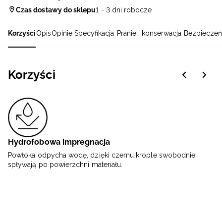
Czas dostawy do sklepu
1 - 3 dni robocze
Korzyści
Opis
Opinie
Specyfikacja
Pranie i konserwacja
Bezpieczeń
Korzyści
Hydrofobowa impregnacja
Powłoka odpycha wodę, dzięki czemu krople swobodnie
spływają po powierzchni materiału.