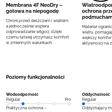
Membrana 4F NeoDry –
Wiatroodpo
gotowa na niepogodę
ochrona prz
podmucham
Chroni przed deszczem i wiatrem,
a jednocześnie wspiera
Materiał ograni
odprowadzanie wilgoci, dzięki
wiatru, pomaga
czemu łatwiej utrzymasz komfort
większy komfor
w zmiennych warunkach.
aktywności na z
Poziomy funkcjonalności
Wodoodporność
Oddychalność
Regular
Pro
Regular
Praktyczna ochrona –
Oddychający ma