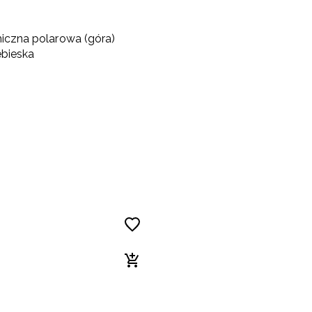
miczna polarowa (góra)
ebieska