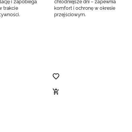
lację i zapobiega
chłodniejsze dni – zapewnia
 trakcie
komfort i ochronę w okresie
tywności.
przejściowym.