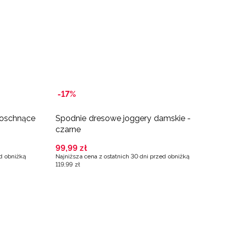
-17%
koschnące
Spodnie dresowe joggery damskie -
S
czarne
n
99
,
99
zł
7
ed obniżką
Najniższa cena z ostatnich 30 dni przed obniżką
Na
119
,
99
zł
9