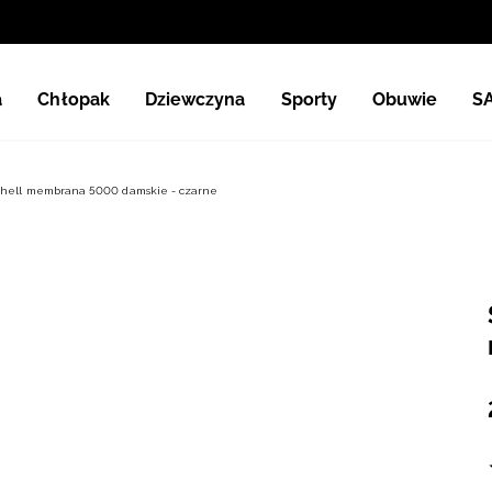
a
Chłopak
Dziewczyna
Sporty
Obuwie
S
ftshell membrana 5000 damskie - czarne