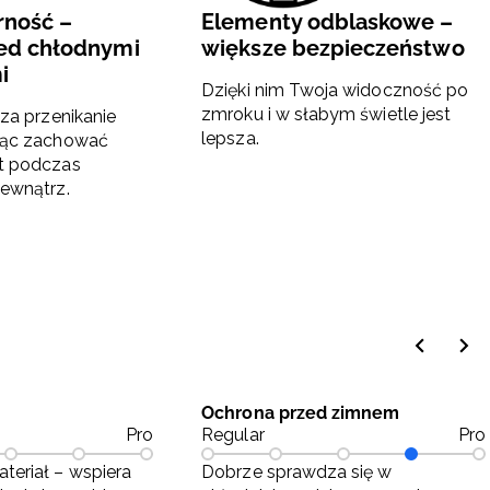
rność –
Elementy odblaskowe –
ed chłodnymi
większe bezpieczeństwo
i
Dzięki nim Twoja widoczność po
zmroku i w słabym świetle jest
cza przenikanie
lepsza.
jąc zachować
t podczas
ewnątrz.
Ochrona przed zimnem
Pro
Regular
Pro
teriał – wspiera
Dobrze sprawdza się w