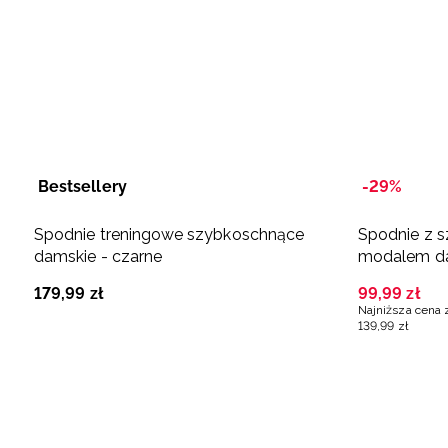
Bestsellery
-29%
Spodnie treningowe szybkoschnące
Spodnie z s
damskie - czarne
modalem da
179
,
99
zł
99
,
99
zł
Najniższa cena 
139
,
99
zł