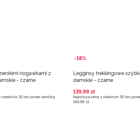
-18%
zerokimi nogawkami z
Legginsy trekkingowe szyb
mskie - czarne
damskie - czarne
139
,
99
zł
z ostatnich 30 dni przed obniżką
Najniższa cena z ostatnich 30 dni prz
169
,
99
zł