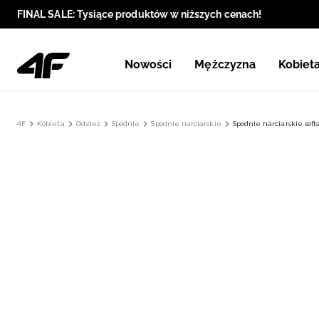
FINAL SALE: Tysiące produktów w niższych cenach!
Nowości
Mężczyzna
Kobiet
4F
Kobieta
Odzież
Spodnie
Spodnie narciarskie
Spodnie narciarskie so