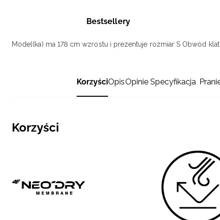
Bestsellery
Model(ka) ma 178 cm wzrostu i prezentuje rozmiar S
Obwód klatk
Korzyści
Opis
Opinie
Specyfikacja
Prani
Korzyści