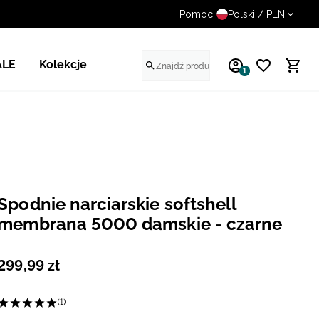
Pomoc
UWAGA NA FAŁSZYWE STR
Polski / PLN
ALE
Kolekcje
1
Spodnie narciarskie softshell
membrana 5000 damskie - czarne
299
,
99
zł
(1)