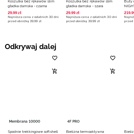
Koszulka bez rękawów slim
Koszulka bez rękawów slim
Buty 
gładka damska - czarna
gładka damska - szara
NIGH
multi
29
,
99
zł
29
,
99
zł
219
,
9
Najniższa cena z ostatnich 30 dni
Najniższa cena z ostatnich 30 dni
Najniż
przed obniżką
39
,
99
zł
przed obniżką
39
,
99
zł
przed 
Odkrywaj dalej
Membrana 10000
4F PRO
Spodnie trekkingowe softshell
Bielizna termoaktywna
Bieli