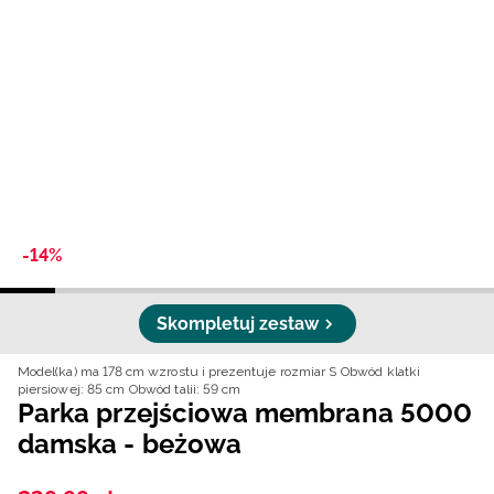
Niemiecki / EUR
Rumuński / RON
Słowacki / EUR
Ukraiński / UAH
-14%
Skompletuj zestaw
Model(ka) ma 178 cm wzrostu i prezentuje rozmiar S
Obwód klatki
piersiowej: 85 cm
Obwód talii: 59 cm
Parka przejściowa membrana 5000
damska - beżowa