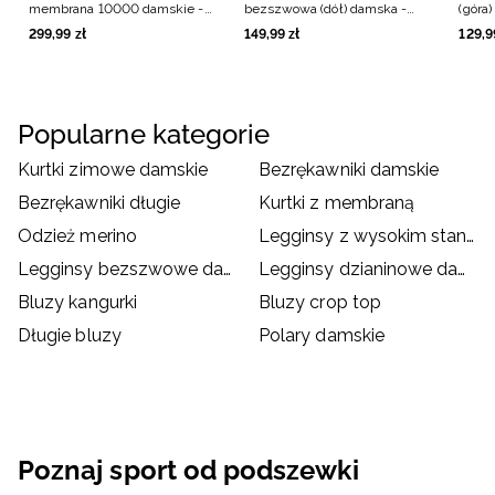
membrana 10000 damskie -
bezszwowa (dół) damska -
(góra)
czarne
biała
299
,
99
zł
149
,
99
zł
129
,
9
Popularne kategorie
Kurtki zimowe damskie
Bezrękawniki damskie
Bezrękawniki długie
Kurtki z membraną
Odzież merino
Legginsy z wysokim stanem
Legginsy bezszwowe damskie
Legginsy dzianinowe damskie
Bluzy kangurki
Bluzy crop top
Długie bluzy
Polary damskie
Poznaj sport od podszewki