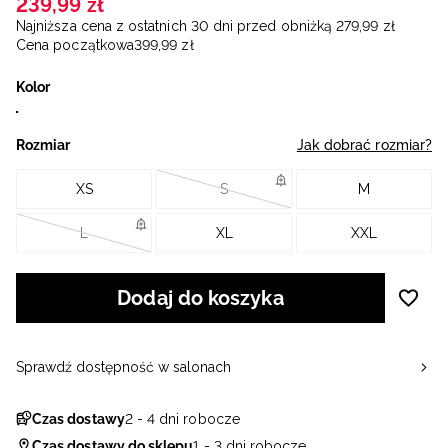
239
,
99
zł
Najniższa cena z ostatnich 30 dni przed obniżką
279
,
99
zł
Cena początkowa
399
,
99
zł
Kolor
Rozmiar
Jak dobrać rozmiar?
XS
S
M
L
XL
XXL
Dodaj do koszyka
Sprawdź dostępność w salonach
Czas dostawy
2 - 4 dni robocze
Czas dostawy do sklepu
1 - 3 dni robocze