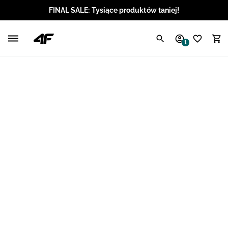
FINAL SALE: Tysiące produktów taniej!
Polski / PLN
1
Angielski / EUR
Angielski / USD
Angielski / GBP
Chorwacki / EUR
Czeski / CZK
Litewski / EUR
Łotewski / EUR