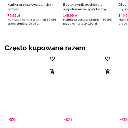
Kurtka przejściowa damska -
Bezrękawnik puchowy z
Długi
beżowa
wypełnieniem syntetycznym
wype
damski - beżowy
damsk
79
,
99
zł
149
,
99
zł
149
,
9
Najniższa cena z ostatnich 30 dni
Najniższa cena z ostatnich 30 dni
Najniż
przed obniżką
99
,
99
zł
przed obniżką
249
,
99
zł
przed 
Często kupowane razem
-25%
-25%
-41%