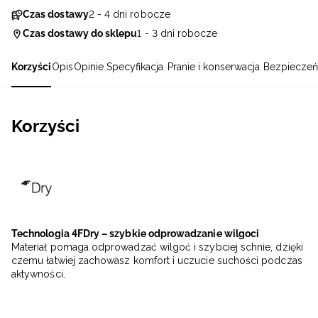
Czas dostawy
2 - 4 dni robocze
Czas dostawy do sklepu
1 - 3 dni robocze
Korzyści
Opis
Opinie
Specyfikacja
Pranie i konserwacja
Bezpieczeń
Korzyści
Technologia 4FDry – szybkie odprowadzanie wilgoci
Materiał pomaga odprowadzać wilgoć i szybciej schnie, dzięki
czemu łatwiej zachowasz komfort i uczucie suchości podczas
aktywności.