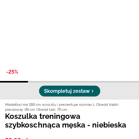
Niemiecki / EUR
Rumuński / RON
Słowacki / EUR
Ukraiński / UAH
-25%
Skompletuj zestaw
Model(ka) ma 188 cm wzrostu i prezentuje rozmiar L
Obwód klatki
piersiowej: 98 cm
Obwód talii: 76 cm
Koszulka treningowa
szybkoschnąca męska - niebieska