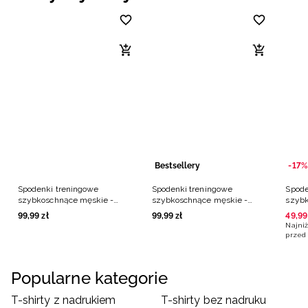
Bestsellery
-17%
Spodenki treningowe
Spodenki treningowe
Spode
szybkoschnące męskie -
szybkoschnące męskie -
szybk
czarne
czarne
poma
99
,
99
zł
99
,
99
zł
49
,
99
Najniż
przed 
Popularne kategorie
T-shirty z nadrukiem
T-shirty bez nadruku