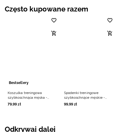
Często kupowane razem
Bestsellery
Koszulka treningowa
Spodenki treningowe
szybkoschnąca męska -
szybkoschnące męskie -
czarna
czarne
79
,
99
zł
99
,
99
zł
Odkrywaj dalej