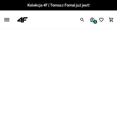
Kolekcja 4F | Tomasz Fornal już jest!
Polski / PLN
1
Angielski / EUR
Angielski / USD
Angielski / GBP
Chorwacki / EUR
Czeski / CZK
Litewski / EUR
Łotewski / EUR