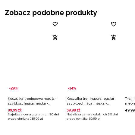
Zobacz podobne produkty
-29%
-14%
Koszulka treningowa regular
Koszulka treningowa regular
T-shir
szybkoschnąca męska -
szybkoschnąca męska -
niebi
niebieska
niebieska
99
,
99
zł
59
,
99
zł
49
,
99
Najniższa cena z ostatnich 30 dni
Najniższa cena z ostatnich 30 dni
przed obniżką
139
,
99
zł
przed obniżką
69
,
99
zł