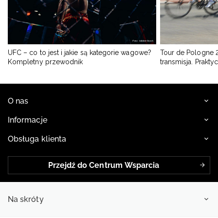
UFC – co to jest i jakie są kategorie wagowe?
Tour de Pologne 2
Kompletny przewodnik
transmisja. Prakt
O nas
Informacje
Obsługa klienta
Przejdź do Centrum Wsparcia
Na skróty