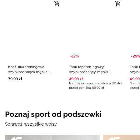
-17%
-29%
Koszulka treningowa
Tank top treningowy
Tank 
szybkoschnąca męska -
szybkoschnący męski -
szybk
czarna
niebieski
czer
79
,
99
zł
49
,
99
zł
49
,
99
Najniższa cena z ostatnich 30 dni
Najniż
przed obniżką
59
,
99
zł
przed 
Poznaj sport od podszewki
Sprawdź wszystkie wpisy