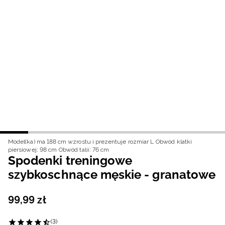
Niemiecki / EUR
Rumuński / RON
Słowacki / EUR
Ukraiński / UAH
Model(ka) ma 188 cm wzrostu i prezentuje rozmiar L
Obwód klatki
piersiowej: 98 cm
Obwód talii: 76 cm
Spodenki treningowe
szybkoschnące męskie - granatowe
99
,
99
zł
(3)