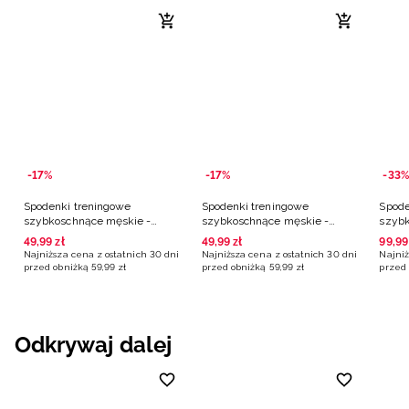
-17%
-17%
-33%
Spodenki treningowe
Spodenki treningowe
Spode
szybkoschnące męskie -
szybkoschnące męskie -
szybk
granatowe
granatowe
turk
49
,
99
zł
49
,
99
zł
99
,
99
Najniższa cena z ostatnich 30 dni
Najniższa cena z ostatnich 30 dni
Najniż
przed obniżką
59
,
99
zł
przed obniżką
59
,
99
zł
przed 
Odkrywaj dalej