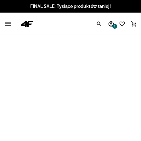
FINAL SALE: Tysiące produktów taniej!
Polski / PLN
1
Angielski / EUR
Angielski / USD
Angielski / GBP
Chorwacki / EUR
Czeski / CZK
Litewski / EUR
Łotewski / EUR