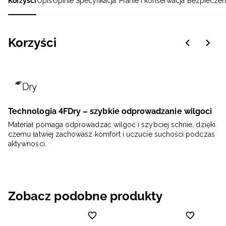
Korzyści
Opis
Opinie
Specyfikacja
Pranie i konserwacja
Bezpieczeń
Korzyści
Technologia 4FDry – szybkie odprowadzanie wilgoci
Materiał pomaga odprowadzać wilgoć i szybciej schnie, dzięki
czemu łatwiej zachowasz komfort i uczucie suchości podczas
aktywności.
Zobacz podobne produkty