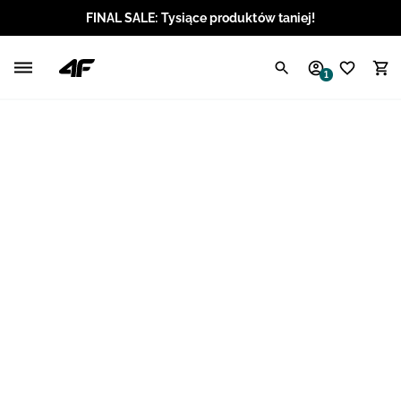
FINAL SALE: Tysiące produktów taniej!
Polski / PLN
1
Angielski / EUR
Angielski / USD
Angielski / GBP
Chorwacki / EUR
Czeski / CZK
Litewski / EUR
Łotewski / EUR