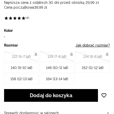
Najniższa cena z ostatnich 30 dni przed obniżką
29
,
99
zł
Cena początkowa
39
,
99
zł
(4)
Kolor
Rozmiar
Jak dobrać rozmiar?
122 (6-7 lat)
128 (7-8 lat)
134 (8-9 lat)
140 (9-10 lat)
146 (10-11 lat)
152 (11-12 lat)
158 (12-13 lat)
164 (13-14 lat)
Dodaj do koszyka
Sprawdź dostępność w salonach