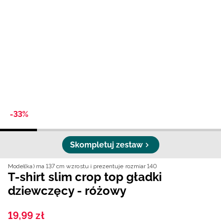
Niemiecki / EUR
Rumuński / RON
Słowacki / EUR
Ukraiński / UAH
-33%
Skompletuj zestaw
Model(ka) ma 137 cm wzrostu i prezentuje rozmiar 140
T-shirt slim crop top gładki
dziewczęcy - różowy
19
,
99
zł