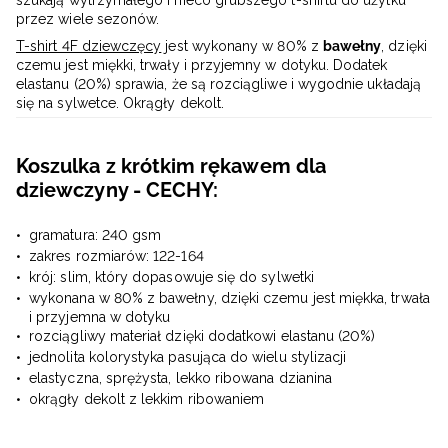
szukają wytrzymałego i nieco grubszego t-shirtu do użytku
przez wiele sezonów.
T-shirt 4F dziewczęcy
jest wykonany w 80% z
bawełny
, dzięki
czemu jest miękki, trwały i przyjemny w dotyku. Dodatek
elastanu (20%) sprawia, że są rozciągliwe i wygodnie układają
się na sylwetce. Okrągły dekolt.
Koszulka z krótkim rękawem dla
dziewczyny - CECHY:
gramatura: 240 gsm
zakres rozmiarów: 122-164
krój: slim, który dopasowuje się do sylwetki
wykonana w 80% z bawełny, dzięki czemu jest miękka, trwała
i przyjemna w dotyku
rozciągliwy materiał dzięki dodatkowi elastanu (20%)
jednolita kolorystyka pasująca do wielu stylizacji
elastyczna, sprężysta, lekko ribowana dzianina
okrągły dekolt z lekkim ribowaniem