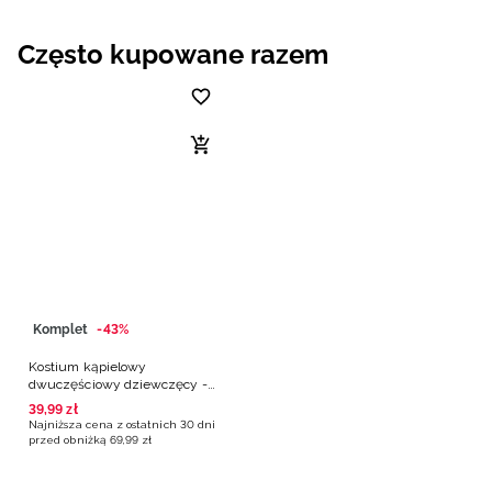
Często kupowane razem
Komplet
-43%
Kostium kąpielowy
dwuczęściowy dziewczęcy -
czarny
39
,
99
zł
Najniższa cena z ostatnich 30 dni
przed obniżką
69
,
99
zł