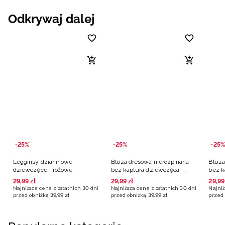
Odkrywaj dalej
-25%
-25%
-25%
Legginsy dzianinowe
Bluza dresowa nierozpinana
Bluza
dziewczęce - różowe
bez kaptura dziewczęca -
bez k
biała
szara
29
,
99
zł
29
,
99
zł
29
,
99
Najniższa cena z ostatnich 30 dni
Najniższa cena z ostatnich 30 dni
Najniż
przed obniżką
39
,
99
zł
przed obniżką
39
,
99
zł
przed 