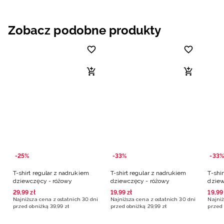
Zobacz podobne produkty
-25%
-33%
-33%
T-shirt regular z nadrukiem
T-shirt regular z nadrukiem
T-shi
dziewczęcy - różowy
dziewczęcy - różowy
dziew
29
,
99
zł
19
,
99
zł
19
,
99
Najniższa cena z ostatnich 30 dni
Najniższa cena z ostatnich 30 dni
Najniż
przed obniżką
39
,
99
zł
przed obniżką
29
,
99
zł
przed 