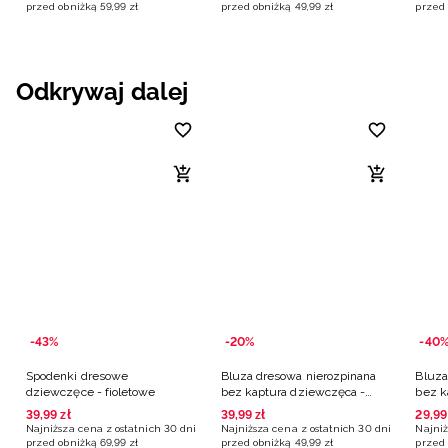
przed obniżką
59
,
99
zł
przed obniżką
49
,
99
zł
przed 
Odkrywaj dalej
-43%
-20%
-40
Spodenki dresowe
Bluza dresowa nierozpinana
Bluza
dziewczęce - fioletowe
bez kaptura dziewczęca -
bez k
fioletowa
szara
39
,
99
zł
39
,
99
zł
29
,
99
Najniższa cena z ostatnich 30 dni
Najniższa cena z ostatnich 30 dni
Najniż
przed obniżką
69
,
99
zł
przed obniżką
49
,
99
zł
przed 