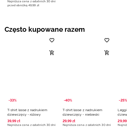
Najniższa cena z ostatnich 30 dni
przed obniżką
49
,
99
zł
Często kupowane razem
-33%
-40%
-25%
T-shirt loose z nadrukiem
T-shirt loose z nadrukiem
Leggi
dziewczęcy - różowy
dziewczęcy - niebieski
dziew
39
,
99
zł
29
,
99
zł
29
,
99
Najniższa cena z ostatnich 30 dni
Najniższa cena z ostatnich 30 dni
Najniż