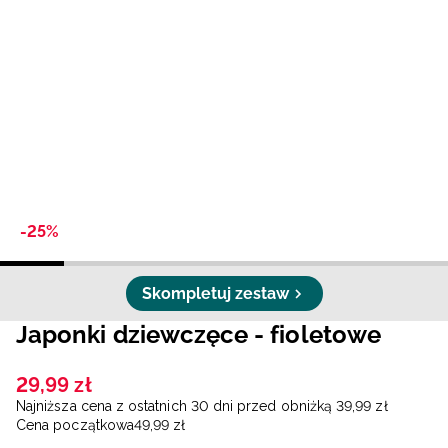
Niemiecki / EUR
Rumuński / RON
Słowacki / EUR
Ukraiński / UAH
-25%
Skompletuj zestaw
Japonki dziewczęce - fioletowe
29
,
99
zł
Najniższa cena z ostatnich 30 dni przed obniżką
39
,
99
zł
Cena początkowa
49
,
99
zł