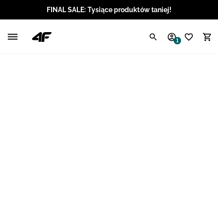
FINAL SALE: Tysiące produktów taniej!
Polski / PLN
1
Angielski / EUR
Angielski / USD
Angielski / GBP
Chorwacki / EUR
Czeski / CZK
Litewski / EUR
Łotewski / EUR