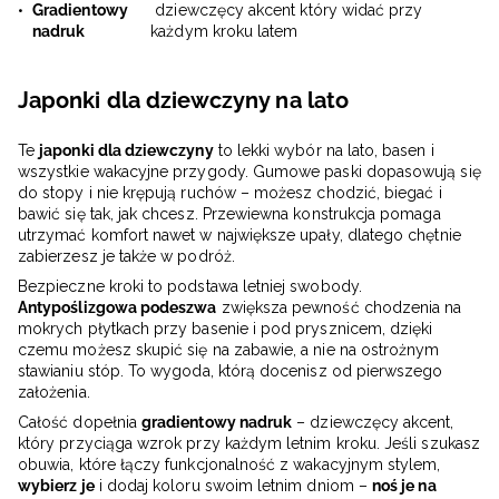
Gradientowy
dziewczęcy akcent który widać przy
nadruk
każdym kroku latem
Japonki dla dziewczyny na lato
Te
japonki dla dziewczyny
to lekki wybór na lato, basen i
wszystkie wakacyjne przygody. Gumowe paski dopasowują się
do stopy i nie krępują ruchów – możesz chodzić, biegać i
bawić się tak, jak chcesz. Przewiewna konstrukcja pomaga
utrzymać komfort nawet w największe upały, dlatego chętnie
zabierzesz je także w podróż.
Bezpieczne kroki to podstawa letniej swobody.
Antypoślizgowa podeszwa
zwiększa pewność chodzenia na
mokrych płytkach przy basenie i pod prysznicem, dzięki
czemu możesz skupić się na zabawie, a nie na ostrożnym
stawianiu stóp. To wygoda, którą docenisz od pierwszego
założenia.
Całość dopełnia
gradientowy nadruk
– dziewczęcy akcent,
który przyciąga wzrok przy każdym letnim kroku. Jeśli szukasz
obuwia, które łączy funkcjonalność z wakacyjnym stylem,
wybierz je
i dodaj koloru swoim letnim dniom –
noś je na